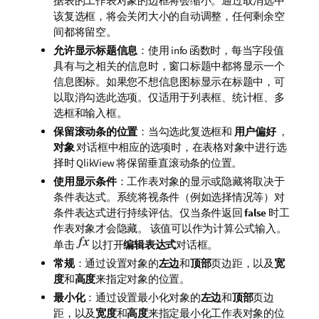
据表的工作表对象的边框将会缩小。通过取消选中
该复选框，将会关闭大小的自动调整，任何剩余空
间都将留空。
允许显示标题信息
：使用 info 函数时，每当字段值
具有与之相关的信息时，窗口标题中都将显示一个
信息图标。如果您不想信息图标显示在标题中，可
以取消勾选此选项。仅适用于列表框、统计框、多
选框和输入框。
保留滚动条的位置
：当勾选此复选框和
用户偏好
，
对象
对话框中相应的选项时，在表格对象中进行选
择时 QlikView 将保留垂直滚动条的位置。
使用显示条件
：工作表对象的显示或隐藏将取决于
条件表达式。系统将视条件（例如选择情况等）对
条件表达式进行持续评估。仅当条件返回
false
时工
作表对象才会隐藏。 该值可以作为计算公式输入。
单击
以打开
编辑表达式
对话框。
常规
：通过设置对象的
左边
和
顶部
页边距，以及
宽
度
和
高度
来指定对象的位置。
最小化
：通过设置最小化对象的
左边
和
顶部
页边
距，以及
宽度
和
高度
来指定最小化工作表对象的位