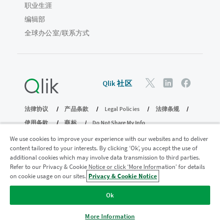
职业生涯
编辑部
全球办公室/联系方式
Qlik 社区
法律协议
产品条款
Legal Policies
法律条规
使用条款
商标
Do Not Share My Info
版权所有 © 1993-2026 QlikTech International AB。保留所有权利。
We use cookies to improve your experience with our websites and to deliver
content tailored to your interests. By clicking ‘Ok’, you accept the use of
additional cookies which may involve data transmission to third parties.
Refer to our Privacy & Cookie Notice or click ‘More Information’ for details
加入分析现代化计划
on cookie usage on our sites.
Privacy & Cookie Notice
使用分析现代化计划实现现代化，同时不损害您宝贵的
Ok
QlikView 应用程序。
单击此处
了解更多信息或联系：
ampquestions@qlik.com
More Information