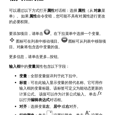
可以通过以下方式打开
属性
对话框：选择
属性
（从
对象
菜
单）。 如果
属性
命令变暗，您可能不具有对属性进行更改
的必要权限。
要添加项目，请单击
。在下拉菜单中选择一个变量。
图标可在列表中移动项目。
图标可从列表中移除项
目。对象将包含选中变量的值。
更多信息，请单击
更多...
按钮。
输入框
中的
变量
属性包含以下字段：
变量
：全部变量值详列于此下拉中。
标签
：可在此输入显示变量的替代名称。它可用作
输入框的变量标题。该标签可定义为能动态更新的
计算公式。 该值可以作为计算公式输入。 单击
以打开
编辑表达式
对话框。
对齐
：选择变量
左
、
居中
或
右
对齐。