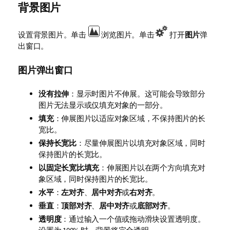
背景图片
设置背景图片。单击
浏览图片。单击
打开
图片
弹
出窗口。
图片弹出窗口
没有拉伸
：显示时图片不伸展。这可能会导致部分
图片无法显示或仅填充对象的一部分。
填充
：伸展图片以适应对象区域，不保持图片的长
宽比。
保持长宽比
：尽量伸展图片以填充对象区域，同时
保持图片的长宽比。
以固定长宽比填充
：伸展图片以在两个方向填充对
象区域，同时保持图片的长宽比。
水平
：
左对齐
、
居中对齐
或
右对齐
。
垂直
：
顶部对齐
、
居中对齐
或
底部对齐
。
透明度
：通过输入一个值或拖动滑块设置透明度。