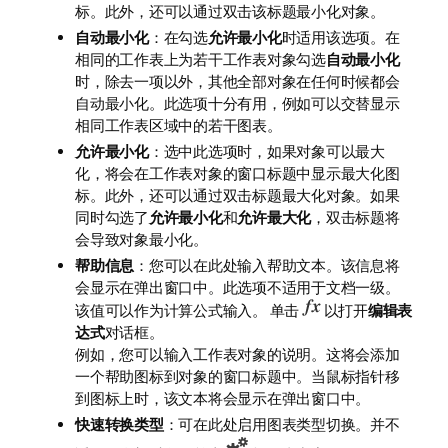
标。此外，还可以通过双击该标题最小化对象。
自动最小化
：在勾选
允许最小化
时适用该选项。在
相同的工作表上为若干工作表对象勾选
自动最小化
时，除去一项以外，其他全部对象在任何时候都会
自动最小化。此选项十分有用，例如可以交替显示
相同工作表区域中的若干图表。
允许最小化
：选中此选项时，如果对象可以最大
化，将会在工作表对象的窗口标题中显示最大化图
标。此外，还可以通过双击标题最大化对象。如果
同时勾选了
允许最小化
和
允许最大化
，双击标题将
会导致对象最小化。
帮助信息
：您可以在此处输入帮助文本。该信息将
会显示在弹出窗口中。此选项不适用于文档一级。
该值可以作为计算公式输入。 单击
以打开
编辑表
达式
对话框。
例如，您可以输入工作表对象的说明。这将会添加
一个帮助图标到对象的窗口标题中。当鼠标指针移
到图标上时，该文本将会显示在弹出窗口中。
快速转换类型
：可在此处启用图表类型切换。并不