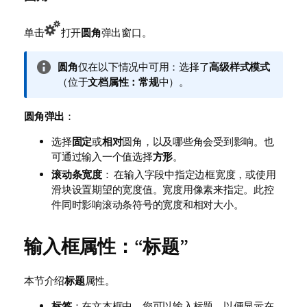
单击
打开
圆角
弹出窗口。
信
圆角
仅在以下情况中可用：选择了
高级
样式模式
息
（位于
文档属性：常规
中）。
注
释
圆角弹出
：
选择
固定
或
相对
圆角，以及哪些角会受到影响。也
可通过输入一个值选择
方形
。
滚动条宽度
： 在输入字段中指定边框宽度，或使用
滑块设置期望的宽度值。宽度用像素来指定。此控
件同时影响滚动条符号的宽度和相对大小。
输入框属性：“标题”
本节介绍
标题
属性。
标签
：在文本框中，您可以输入标题，以便显示在