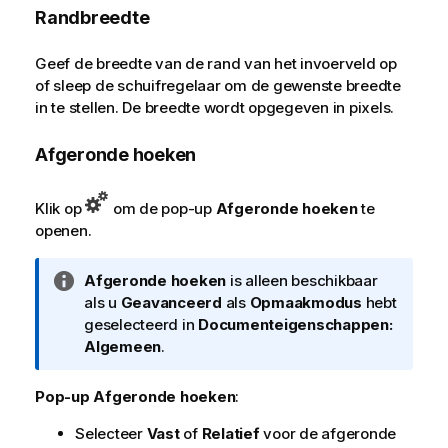
Randbreedte
Geef de breedte van de rand van het invoerveld op
of sleep de schuifregelaar om de gewenste breedte
in te stellen. De breedte wordt opgegeven in pixels.
Afgeronde hoeken
Klik op
om de pop-up
Afgeronde hoeken
te
openen.
I
Afgeronde hoeken
is alleen beschikbaar
n
als u
Geavanceerd
als
Opmaakmodus
hebt
f
geselecteerd in
Documenteigenschappen:
o
Algemeen
.
r
m
Pop-up Afgeronde hoeken
:
a
Selecteer
Vast
of
Relatief
voor de afgeronde
t