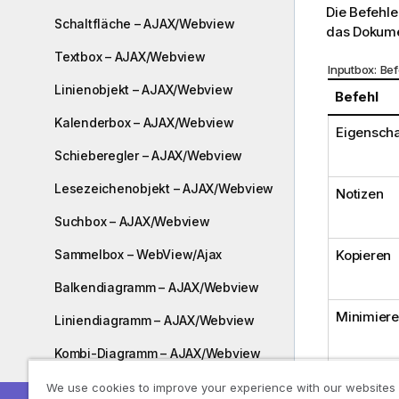
Die Befehle
Schaltfläche – AJAX/Webview
das Dokume
Textbox – AJAX/Webview
Inputbox: Be
Linienobjekt – AJAX/Webview
Befehl
Kalenderbox – AJAX/Webview
Eigenscha
Schieberegler – AJAX/Webview
Lesezeichenobjekt – AJAX/Webview
Notizen
Suchbox – AJAX/Webview
Kopieren
Sammelbox – WebView/Ajax
Balkendiagramm – AJAX/Webview
Minimier
Liniendiagramm – AJAX/Webview
Kombi-Diagramm – AJAX/Webview
Netzdiagramm – AJAX/Webview
We use cookies to improve your experience with our websites