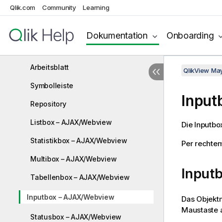
AJAX auf kleinen Geräten
Qlik.com
Community
Learning
Festlegen der bevorzugten Sprache
in AccessPoint
Dokumentation
Onboarding
NPrinting On-Demand
Arbeitsblatt
QlikView Ma
Symbolleiste
Input
Repository
Listbox – AJAX/Webview
Die Inputbo
Statistikbox – AJAX/Webview
Per rechtem
Multibox – AJAX/Webview
Input
Tabellenbox – AJAX/Webview
Inputbox – AJAX/Webview
Das Objekt
Maustaste a
Statusbox – AJAX/Webview