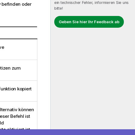
ein technischer Fehler, informieren Sie uns
w befinden oder
bitte!
Geben Sie hier Ihr Feedback ab
ve
otizen zum
unktion kopiert
lternativ können
ieser Befehl ist
ld
ste
aktiviert ist.