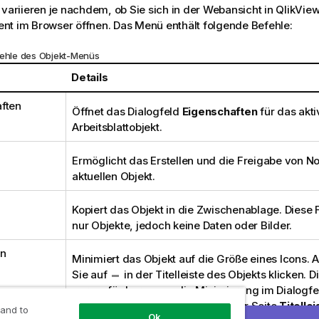
 variieren je nachdem, ob Sie sich in der Webansicht in QlikVie
nt im Browser öffnen. Das Menü enthält folgende Befehle:
fehle des Objekt-Menüs
Details
ften
Öffnet das Dialogfeld
Eigenschaften
für das akti
Arbeitsblattobjekt.
Ermöglicht das Erstellen und die Freigabe von N
aktuellen Objekt.
Kopiert das Objekt in die Zwischenablage. Diese F
nur Objekte, jedoch keine Daten oder Bilder.
en
Minimiert das Objekt auf die Größe eines Icons. A
Sie auf
in der Titelleiste des Objekts klicken. D
nur verfügbar, wenn die Minimierung im Dialogfe
Eigenschaften
des Objekts auf der Seite
Titellei
 and to
Ok