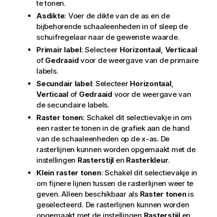
te tonen.
Asdikte
: Voer de dikte van de as en de
bijbehorende schaaleenheden in of sleep de
schuifregelaar naar de gewenste waarde.
Primair label
: Selecteer
Horizontaal
,
Verticaal
of
Gedraaid
voor de weergave van de primaire
labels.
Secundair label
: Selecteer
Horizontaal
,
Verticaal
of
Gedraaid
voor de weergave van
de secundaire labels.
Raster tonen
: Schakel dit selectievakje in om
een raster te tonen in de grafiek aan de hand
van de schaaleenheden op de x-as. De
rasterlijnen kunnen worden opgemaakt met de
instellingen
Rasterstijl
en
Rasterkleur
.
Klein raster tonen
: Schakel dit selectievakje in
om fijnere lijnen tussen de rasterlijnen weer te
geven. Alleen beschikbaar als
Raster tonen
is
geselecteerd. De rasterlijnen kunnen worden
opgemaakt met de instellingen
Rasterstijl
en