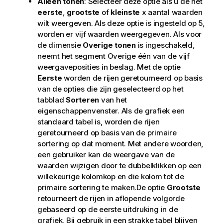
Alleen tonen
: Selecteer deze optie als u de het
eerste
,
grootste
of
kleinste
x aantal waarden
wilt weergeven. Als deze optie is ingesteld op 5,
worden er vijf waarden weergegeven. Als voor
de dimensie
Overige tonen
is ingeschakeld,
neemt het segment Overige één van de vijf
weergaveposities in beslag. Met de optie
Eerste
worden de rijen geretourneerd op basis
van de opties die zijn geselecteerd op het
tabblad
Sorteren
van het
eigenschappenvenster. Als de grafiek een
standaard tabel is, worden de rijen
geretourneerd op basis van de primaire
sortering op dat moment. Met andere woorden,
een gebruiker kan de weergave van de
waarden wijzigen door te dubbelklikken op een
willekeurige kolomkop en die kolom tot de
primaire sortering te maken.De optie
Grootste
retourneert de rijen in aflopende volgorde
gebaseerd op de eerste uitdruking in de
grafiek. Bij gebruik in een strakke tabel blijven