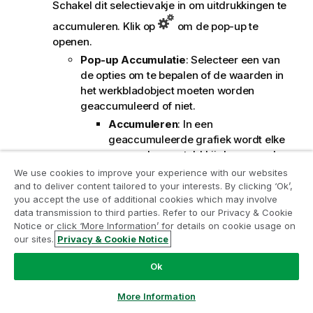
Schakel dit selectievakje in om uitdrukkingen te
accumuleren. Klik op
om de pop-up te
openen.
Pop-up Accumulatie
: Selecteer een van
de opties om te bepalen of de waarden in
het werkbladobject moeten worden
geaccumuleerd of niet.
Accumuleren
: In een
geaccumuleerde grafiek wordt elke
y-waarde opgeteld bij de y-waarde
van de volgende x-waarde.
We use cookies to improve your experience with our websites
and to deliver content tailored to your interests. By clicking ‘Ok’,
Geen accumulatie
: De y-waarden
Neem deel aan het Analytics
you accept the use of additional cookies which may involve
van de geselecteerde
data transmission to third parties. Refer to our Privacy & Cookie
Modernization Program
grafiekuitdrukking worden niet
Notice or click ‘More Information’ for details on cookie usage on
geaccumuleerd.
our sites.
Privacy & Cookie Notice
Moderniseer zonder uw waardevolle QlikView-apps op
Volledige accumulatie
: Elke y-
het spel te zetten met het Analytics Modernization
Ok
waarde wordt geaccumuleerd met
Program.
Klik hier
voor meer informatie of om contact op
alle vorige y-waarden van de
te nemen:
ampquestions@qlik.com
More Information
uitdrukking. Volledige accumulatie