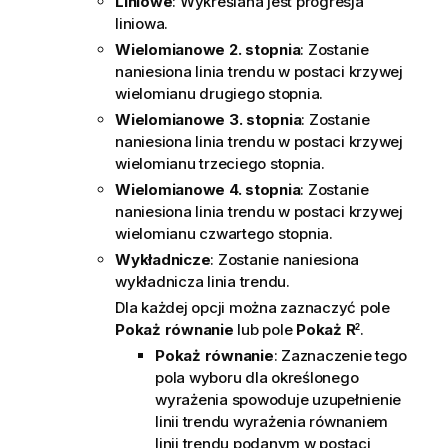
Liniowe
: Wykreślana jest progresja
liniowa.
Wielomianowe 2. stopnia
: Zostanie
naniesiona linia trendu w postaci krzywej
wielomianu drugiego stopnia.
Wielomianowe 3. stopnia
: Zostanie
naniesiona linia trendu w postaci krzywej
wielomianu trzeciego stopnia.
Wielomianowe 4. stopnia
: Zostanie
naniesiona linia trendu w postaci krzywej
wielomianu czwartego stopnia.
Wykładnicze
: Zostanie naniesiona
wykładnicza linia trendu.
Dla każdej opcji można zaznaczyć pole
Pokaż równanie
lub pole
Pokaż R
.
2
Pokaż równanie
: Zaznaczenie tego
pola wyboru dla określonego
wyrażenia spowoduje uzupełnienie
linii trendu wyrażenia równaniem
linii trendu podanym w postaci