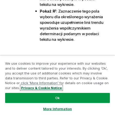
tekstu na wykresie.
Pokaż R
: Zaznaczenie tego pola
2
wyboru dla określonego wyrażenia
spowoduje uzupełnienie linii trendu
wyrażenia współczynnikiem
determinacji podanym w postaci
tekstu na wykresie.
We use cookies to improve your experience with our websites
Dołącz do Programu Modernizacji
and to deliver content tailored to your interests. By clicking ‘Ok’,
Analityki
you accept the use of additional cookies which may involve
Pokaż w legendzie
: Jeśli używanych jest kilka
data transmission to third parties. Refer to our Privacy & Cookie
wyrażeń, wówczas wybranie tej opcji powoduje
Notice or click ‘More Information’ for details on cookie usage on
Przeprowadź modernizację bez szkody dla Twoich
wyświetlenie legendy przedstawiającej
our sites.
Privacy & Cookie Notice
cennych aplikacji QlikView za pomocą programu
wyrażenia oraz odpowiadające im kolory obok
Analytics Modernization Program.
Kliknij tutaj
aby
wykresu.
Ok
uzyskać więcej informacji lub skontaktuj się z nami:
Rozkład statystyczny
:
ampquestions@qlik.com
More Information
Zaznacz to pole wyboru, aby używać rozkładu