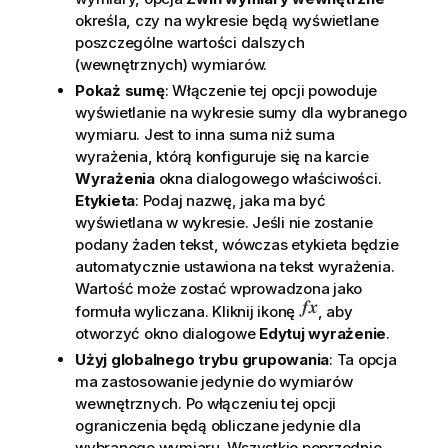
określa, czy na wykresie będą wyświetlane
poszczególne wartości dalszych
(wewnętrznych) wymiarów.
Pokaż sumę
: Włączenie tej opcji powoduje
wyświetlanie na wykresie sumy dla wybranego
wymiaru. Jest to inna suma niż suma
wyrażenia, którą konfiguruje się na karcie
Wyrażenia
okna dialogowego właściwości.
Etykieta
: Podaj nazwę, jaka ma być
wyświetlana w wykresie. Jeśli nie zostanie
podany żaden tekst, wówczas etykieta będzie
automatycznie ustawiona na tekst wyrażenia.
Wartość może zostać wprowadzona jako
formuła wyliczana. Kliknij ikonę
, aby
otworzyć okno dialogowe
Edytuj wyrażenie
.
Użyj globalnego trybu grupowania
: Ta opcja
ma zastosowanie jedynie do wymiarów
wewnętrznych. Po włączeniu tej opcji
ograniczenia będą obliczane jedynie dla
wybranego wymiaru. Wszystkie poprzednie