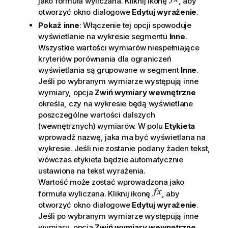
jako formuła wyliczana. Kliknij ikonę
, aby
otworzyć okno dialogowe
Edytuj wyrażenie
.
Pokaż inne
: Włączenie tej opcji spowoduje
wyświetlanie na wykresie segmentu
Inne
.
Wszystkie wartości wymiarów niespełniające
kryteriów porównania dla ograniczeń
wyświetlania są grupowane w segment
Inne
.
Jeśli po wybranym wymiarze występują inne
wymiary, opcja
Zwiń wymiary wewnętrzne
określa, czy na wykresie będą wyświetlane
poszczególne wartości dalszych
(wewnętrznych) wymiarów. W polu
Etykieta
wprowadź nazwę, jaka ma być wyświetlana na
wykresie. Jeśli nie zostanie podany żaden tekst,
wówczas etykieta będzie automatycznie
ustawiona na tekst wyrażenia.
Wartość może zostać wprowadzona jako
formuła wyliczana. Kliknij ikonę
, aby
otworzyć okno dialogowe
Edytuj wyrażenie
.
Jeśli po wybranym wymiarze występują inne
wymiary, opcja
Zwiń wymiary wewnętrzne