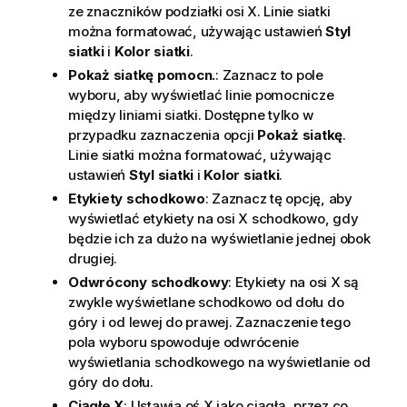
ze znaczników podziałki osi X. Linie siatki
można formatować, używając ustawień
Styl
siatki
i
Kolor siatki
.
Pokaż siatkę pomocn.
: Zaznacz to pole
wyboru, aby wyświetlać linie pomocnicze
między liniami siatki. Dostępne tylko w
przypadku zaznaczenia opcji
Pokaż siatkę
.
Linie siatki można formatować, używając
ustawień
Styl siatki
i
Kolor siatki
.
Etykiety schodkowo
: Zaznacz tę opcję, aby
wyświetlać etykiety na osi X schodkowo, gdy
będzie ich za dużo na wyświetlanie jednej obok
drugiej.
Odwrócony schodkowy
: Etykiety na osi X są
zwykle wyświetlane schodkowo od dołu do
góry i od lewej do prawej. Zaznaczenie tego
pola wyboru spowoduje odwrócenie
wyświetlania schodkowego na wyświetlanie od
góry do dołu.
Ciągłe X
: Ustawia oś X jako ciągłą, przez co