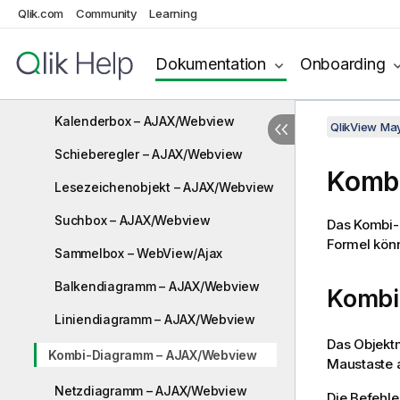
Qlik.com
Community
Learning
Schaltfläche – AJAX/Webview
Textbox – AJAX/Webview
Dokumentation
Onboarding
Linienobjekt – AJAX/Webview
Kalenderbox – AJAX/Webview
QlikView Ma
Schieberegler – AJAX/Webview
Komb
Lesezeichenobjekt – AJAX/Webview
Suchbox – AJAX/Webview
Das Kombi-
Formel könn
Sammelbox – WebView/Ajax
Balkendiagramm – AJAX/Webview
Kombi
Liniendiagramm – AJAX/Webview
Das Objekt
Kombi-Diagramm – AJAX/Webview
Maustaste a
Netzdiagramm – AJAX/Webview
Die Befehle