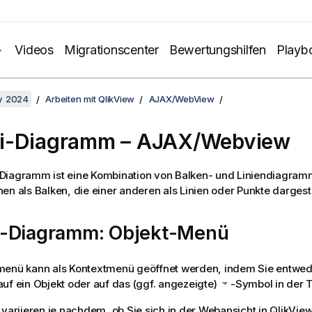
Videos
Migrationscenter
Bewertungshilfen
Playb
y 2024
Arbeiten mit QlikView
AJAX/WebView
i-Diagramm – AJAX/Webview
Diagramm ist eine Kombination von Balken- und Liniendiagramm
en als Balken, die einer anderen als Linien oder Punkte dargest
-Diagramm: Objekt-Menü
menü kann als Kontextmenü geöffnet werden, indem Sie entwede
uf ein Objekt oder auf das (ggf. angezeigte)
-Symbol in der Ti
 variieren je nachdem, ob Sie sich in der Webansicht in QlikVie