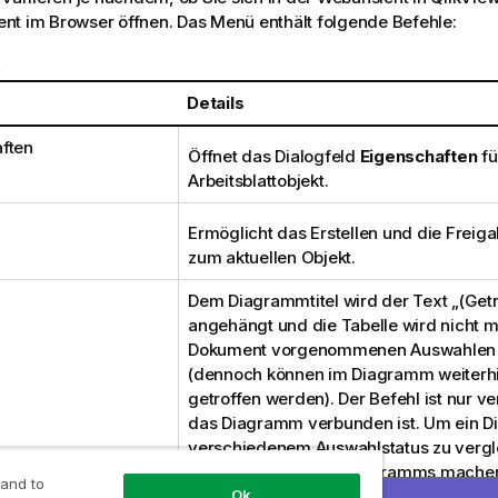
nt im Browser öffnen. Das Menü enthält folgende Befehle:
e
Details
ften
Öffnet das Dialogfeld
Eigenschaften
fü
Arbeitsblattobjekt.
Ermöglicht das Erstellen und die Freig
zum aktuellen Objekt.
Dem Diagrammtitel wird der Text „(Getr
angehängt und die Tabelle wird nicht m
Dokument vorgenommenen Auswahlen ak
(dennoch können im Diagramm weiterh
getroffen werden). Der Befehl ist nur v
das Diagramm verbunden ist. Um ein D
verschiedenem Auswahlstatus zu vergl
man eine Kopie des Diagramms machen
 and to
trennen.
Ok