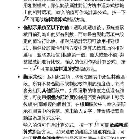
用相對模式，類似於該屬性對話方塊中
運算式
標籤
上的
相對
選項。 輸入的值可作為計算公式。 按一下
可開啟
編輯運算式
對話方塊。
僅顯示累積至以下的值
：選取此選項後，系統會累
積目前列為止的所有列數，而結果會與此選項中設
定的值進行比較。
相對於總計
選項可啟用相對模
式，類似於該屬性對話方塊中
運算式
標籤上的
相對
選項，並將累積值 (根據第一個、最大或最小值) 與
整體總計進行比較。 輸入的值可作為計算公式。 按
一下
可開啟
編輯運算式
對話方塊。
顯示其他
： 啟用此選項，將會在圖表中產生
其他
區
段。所有不符合顯示限制比較準則的維度值，都將
會分組到
其他
區段中。如果選取的維度之後還有維
度，可使用
摺疊內部維度
控制是否要在圖表上顯示
後續/內部維度的個別值。在
標籤
欄位中，輸入要顯
示在圖表中的名稱。若未輸入文字，便會將標籤自
動設為運算式文字。
輸入的值可作為計算公式。 按一下
可開啟
編輯運
算式
對話方塊。 如果選取的維度之後還有維度，可
使用
摺疊內部維度
控制是否要在圖表上顯示後續/內