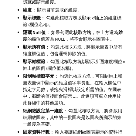
隱藏或顯示維度。
維度
： 顯示目前選取的維度。
顯示標籤
： 勾選此核取方塊以顯示 x 軸上的維度標
籤 (欄位名稱)。
隱藏 Null 值
： 如果勾選此核取方塊，在上方選為
維
度
的欄位值若為 NULL，將不會顯示在圖表中。
顯示所有值
： 勾選此核取方塊，將顯示圖表中所有
維度欄位值，包含邏輯排除的值。
顯示軸標籤
： 勾選此核取方塊以顯示所選維度欄位 x
軸上的圖例 (欄位值名稱)。
限制軸標籤字元
： 勾選此核取方塊，可限制軸上和
圖表圖例中顯示的維度值字串長度。在輸入欄位中
指定字元數，或拖曳滑桿以設定所需的值。在圖表
中，截斷的值後面會顯示 ...。此選項可獨立使用於
此群組中的其他選項。
細網紋設定第一維度
： 勾選此核取方塊，將會啟用
細網紋圖表，其中的一批圖表是以圖表所顯示的第
一維度為基礎。
固定資料行數
： 輸入要讓細網紋圖表顯示的資料行