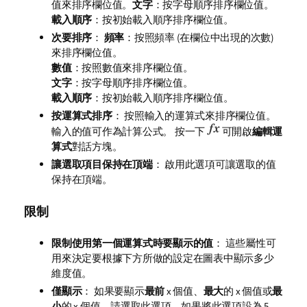
值來排序欄位值。
文字
：按字母順序排序欄位值。
載入順序
：按初始載入順序排序欄位值。
次要排序
：
頻率
：按照頻率 (在欄位中出現的次數)
來排序欄位值。
數值
：按照數值來排序欄位值。
文字
：按字母順序排序欄位值。
載入順序
：按初始載入順序排序欄位值。
按運算式排序
： 按照輸入的運算式來排序欄位值。
輸入的值可作為計算公式。 按一下
可開啟
編輯運
算式
對話方塊。
讓選取項目保持在頂端
： 啟用此選項可讓選取的值
保持在頂端。
限制
限制使用第一個運算式時要顯示的值
： 這些屬性可
用來決定要根據下方所做的設定在圖表中顯示多少
維度值。
僅顯示
： 如果要顯示
最前
x 個值、
最大
的 x 個值或
最
小
的 x 個值，請選取此選項。如果將此選項設為 5，