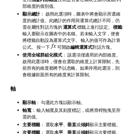
部維度的個別值。
顯示總計
： 啟用此選項時，圖表中將會顯示所選維
度的總計值。此總計的作用與運算式總計不同，仍
需在屬性對話方塊的
運算式
標籤上進行設定。
標籤
:
輸入要顯示在圖表中的名稱。若未輸入文字，便會
將標籤自動設為運算式文字。 輸入的值可作為計算
公式。 按一下
可開啟
編輯運算式
對話方塊。
使用全域群組化模式
： 該選項僅適用於內部維度。
啟用此選項時，僅會在選取的維度上計算限制，先
前所有的維度都將予以忽略。如果停用此選項，則
會根據前面所有的維度來計算限制。
軸
顯示軸
： 勾選此方塊以顯示軸。
軸寬
： 輸入軸寬及其刻度標記，或將滑桿拖曳至所
需的值。
主要標籤
： 選取
水平
、
垂直
或
傾斜
顯示主要標籤。
次要標籤
： 選取
水平
、
垂直
或
傾斜
顯示次要標籤。