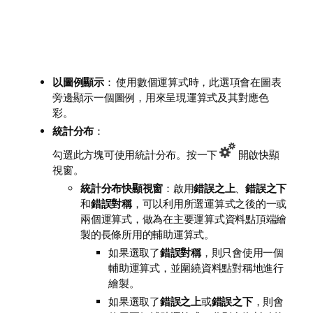
以圖例顯示
： 使用數個運算式時，此選項會在圖表
旁邊顯示一個圖例，用來呈現運算式及其對應色
彩。
統計分布
：
勾選此方塊可使用統計分布。按一下
開啟快顯
視窗。
統計分布快顯視窗
：啟用
錯誤之上
、
錯誤之下
和
錯誤對稱
，可以利用所選運算式之後的一或
兩個運算式，做為在主要運算式資料點頂端繪
製的長條所用的輔助運算式。
如果選取了
錯誤對稱
，則只會使用一個
輔助運算式，並圍繞資料點對稱地進行
繪製。
如果選取了
錯誤之上
或
錯誤之下
，則會