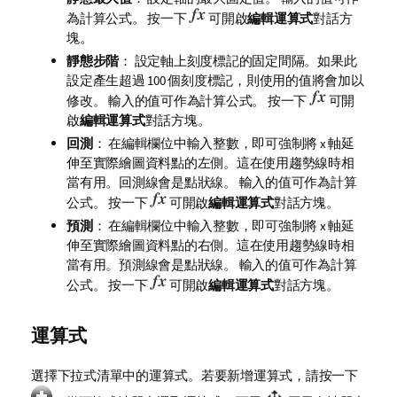
為計算公式。 按一下
可開啟
編輯運算式
對話方
塊。
靜態步階
： 設定軸上刻度標記的固定間隔。如果此
設定產生超過 100 個刻度標記，則使用的值將會加以
修改。 輸入的值可作為計算公式。 按一下
可開
啟
編輯運算式
對話方塊。
回測
： 在編輯欄位中輸入整數，即可強制將 x 軸延
伸至實際繪圖資料點的左側。這在使用趨勢線時相
當有用。回測線會是點狀線。 輸入的值可作為計算
公式。 按一下
可開啟
編輯運算式
對話方塊。
預測
： 在編輯欄位中輸入整數，即可強制將 x 軸延
伸至實際繪圖資料點的右側。這在使用趨勢線時相
當有用。預測線會是點狀線。 輸入的值可作為計算
公式。 按一下
可開啟
編輯運算式
對話方塊。
運算式
選擇下拉式清單中的運算式。若要新增運算式，請按一下