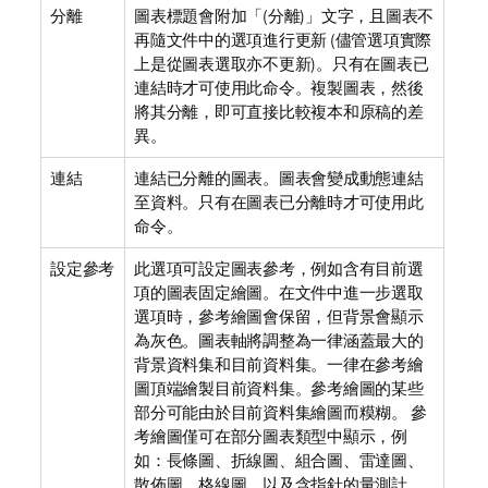
分離
圖表標題會附加「(分離)」文字，且圖表不
再隨文件中的選項進行更新 (儘管選項實際
上是從圖表選取亦不更新)。只有在圖表已
連結時才可使用此命令。複製圖表，然後
將其分離，即可直接比較複本和原稿的差
異。
連結
連結已分離的圖表。圖表會變成動態連結
至資料。只有在圖表已分離時才可使用此
命令。
設定參考
此選項可設定圖表參考，例如含有目前選
項的圖表固定繪圖。在文件中進一步選取
選項時，參考繪圖會保留，但背景會顯示
為灰色。圖表軸將調整為一律涵蓋最大的
背景資料集和目前資料集。一律在參考繪
圖頂端繪製目前資料集。參考繪圖的某些
部分可能由於目前資料集繪圖而糢糊。 參
考繪圖僅可在部分圖表類型中顯示，例
如：長條圖、折線圖、組合圖、雷達圖、
散佈圖、格線圖，以及含指針的量測計