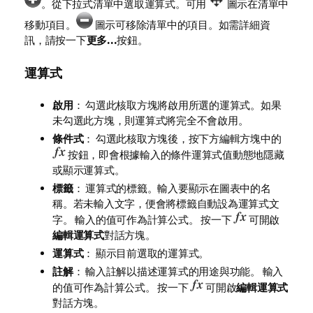
。從下拉式清單中選取運算式。可用
圖示在清單中
移動項目。
圖示可移除清單中的項目。如需詳細資
訊，請按一下
更多...
按鈕。
運算式
啟用
： 勾選此核取方塊將啟用所選的運算式。如果
未勾選此方塊，則運算式將完全不會啟用。
條件式
： 勾選此核取方塊後，按下方編輯方塊中的
按鈕，即會根據輸入的條件運算式值動態地隱藏
或顯示運算式。
標籤
： 運算式的標籤。輸入要顯示在圖表中的名
稱。若未輸入文字，便會將標籤自動設為運算式文
字。 輸入的值可作為計算公式。 按一下
可開啟
編輯運算式
對話方塊。
運算式
： 顯示目前選取的運算式。
註解
： 輸入註解以描述運算式的用途與功能。 輸入
的值可作為計算公式。 按一下
可開啟
編輯運算式
對話方塊。