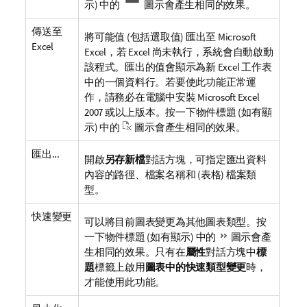
示) 中的
圖示會產生相同的效果。
傳送至
將可能值 (包括選取值) 匯出至 Microsoft
Excel
Excel，若 Excel 尚未執行，系統會自動啟動
該程式。匯出的值會顯示為新 Excel 工作表
中的一個資料行。若要使此功能正常運
作，請務必在電腦中安裝 Microsoft Excel
2007 或以上版本。按一下物件標題 (如有顯
示) 中的
圖示會產生相同的效果。
匯出...
開啟
另存新檔
對話方塊，可指定匯出資料
內容的路徑、檔案名稱和 (表格) 檔案類
型。
快速變更
可以將目前圖表變更為其他圖表類型。按
一下物件標題 (如有顯示) 中的
圖示會產
生相同的效果。只有在
屬性
對話方塊中
標
題
標籤上啟用
圖表中的快速類型變更
時，
才能使用此功能。