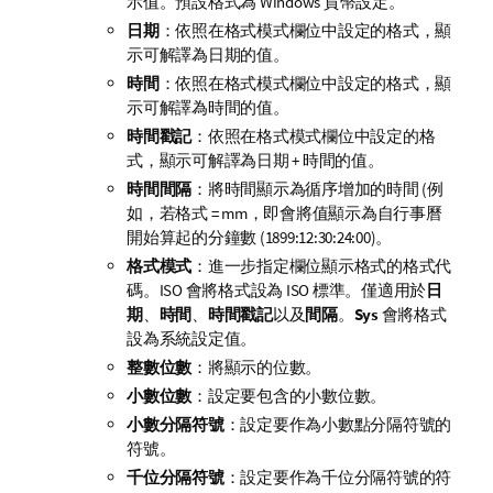
示值。預設格式為 Windows 貨幣設定。
日期
：依照在
格式模式
欄位中設定的格式，顯
示可解譯為日期的值。
時間
：依照在
格式模式
欄位中設定的格式，顯
示可解譯為時間的值。
時間戳記
：依照在
格式模式
欄位中設定的格
式，顯示可解譯為日期 + 時間的值。
時間間隔
：將時間顯示為循序增加的時間 (例
如，若格式 = mm，即會將值顯示為自行事曆
開始算起的分鐘數 (1899:12:30:24:00)。
格式模式
：進一步指定欄位顯示格式的格式代
碼。
ISO
會將格式設為 ISO 標準。僅適用於
日
期
、
時間
、
時間戳記
以及
間隔
。
Sys
會將格式
設為系統設定值。
整數位數
：將顯示的位數。
小數位數
：設定要包含的小數位數。
小數分隔符號
：設定要作為小數點分隔符號的
符號。
千位分隔符號
：設定要作為千位分隔符號的符