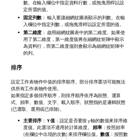
數。在輸入欄位中指定資料行數，或拖曳滑桿以設
定所需的值。
固定列數
： 輸入要讓細網紋圖表顯示的列數。在輸
入欄位中指定列數，或拖曳滑桿以設定所需的值。
第二維度
： 啟用細網紋圖表中的第二維度。如果使
用了第二維度，第一維度值將在細網紋矩陣中顯示
為資料行，而第二維度值則會顯示為細網紋矩陣中
的列。
排序
設定工作表物件中值的排序順序。部分排序選項可能無法
供所有工作表物件使用。
如果指定多個排序順序，則排序順序依序為狀態、運算
式、頻率、數值、文字、載入順序。
狀態
指的是邏輯狀態
(已選取、選用或已排除)。
主要排序
：
Y 值
：設定是否要按 y 軸的數值來排序維
度值。此選項不適用於計算維度。
頻率
：按照頻率
(在欄位中出現的次數) 來排序欄位值。
數值
：按照數