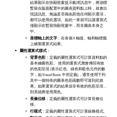
結果顯示在快顯視窗提示氣球訊息中，將游標
暫留在版面配置中的圖表資料點上時，就會出
現該訊息。無論是否藉由其他任何顯示選項，
都可以使用此選項。如此一來就可以讓運算式
僅顯示在暫留快顯視窗中，而非圖表本身之
中。
座標軸上的文字
：在各個 X 軸值、軸和軸標籤
上繪製運算式結果。
屬性運算式樣式
：
背景色彩
：
定義的屬性運算式可計算資料點的
使用的運算式應會傳回有效
基本繪圖色彩。
的色彩呈現 (表示紅色、綠色和藍色元件的數
字，如 Visual Basic 中所定義)，通常使用下列
其中一個特殊的圖表色彩函數即可達到此效
果。如果運算式的結果並非有效的色彩呈現，
則系統將使用黑色。
長條位移
：
定義的屬性運算式可計算長條位
移。
行樣式
：
定義的屬性運算式可計算線條樣式。