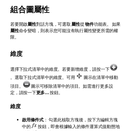
組合圖屬性
若要開啟
屬性
對話方塊，可選取
屬性
從
物件
功能表。 如果
屬性
命令變暗，則表示您可能沒有執行屬性變更所需的權
限。
維度
選擇下拉式清單中的維度。若要新增維度，請按一下
。選取下拉式清單中的維度。可用
圖示在清單中移動
項目。
圖示可移除清單中的項目。如需進行更多設
定，請按一下
更多...
按鈕。
維度
啟用條件式
： 勾選此核取方塊後，按下方編輯方塊
中的
按鈕，即會根據輸入的條件運算式值動態地