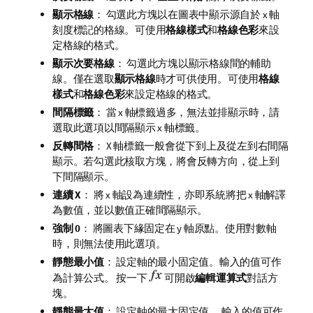
顯示格線
： 勾選此方塊以在圖表中顯示源自於 x 軸
刻度標記的格線。可使用
格線樣式
和
格線色彩
來設
定格線的格式。
顯示次要格線
： 勾選此方塊以顯示格線間的輔助
線。僅在選取
顯示格線
時才可供使用。可使用
格線
樣式
和
格線色彩
來設定格線的格式。
間隔標籤
： 當 x 軸標籤過多，無法並排顯示時，請
選取此選項以間隔顯示 x 軸標籤。
反轉間格
： X 軸標籤一般會從下到上及從左到右間隔
顯示。若勾選此核取方塊，將會反轉方向，從上到
下間隔顯示。
連續 X
： 將 x 軸設為連續性，亦即系統將把 x 軸解譯
為數值，並以數值正確間隔顯示。
強制 0
： 將圖表下緣固定在 y 軸原點。使用對數軸
時，則無法使用此選項。
靜態最小值
： 設定軸的最小固定值。輸入的值可作
為計算公式。 按一下
可開啟
編輯運算式
對話方
塊。
靜態最大值
： 設定軸的最大固定值。 輸入的值可作