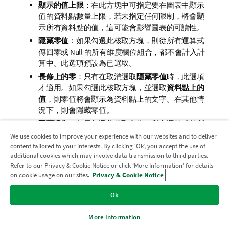
顯示的值上限
：在此方塊中可指定要在圖表中顯示
值的資料點數量上限，若未指定任何限制，將會顯
示所有資料點的值，這可能會影響圖表的可讀性。
隱藏零值
：如果勾選此核取方塊，則從所有運算式
傳回零或 Null 的所有維度欄位組合，都不會計入計
算中。此選項預設為已選取。
長條上的零
：只有在取消選取
隱藏零值
時，此選項
才適用。如果勾選此核取方塊，並選取
資料點上的
值
，則零值將會顯示為資料點上的文字。在其他情
況下，則會隱藏零值。
隱藏遺失
：如果勾選此核取方塊，所有運算式的所
有欄位中，僅與 Null 值相關聯的所有維度欄位組
We use cookies to improve your experience with our websites and to deliver
合，都不會計入計算中。此選項預設為已選取。僅
content tailored to your interests. By clicking ‘Ok’, you accept the use of
additional cookies which may involve data transmission to third parties.
在特殊情況下 (例如要將 Null 值計入圖表中) 關閉此
Refer to our Privacy & Cookie Notice or click ‘More Information’ for details
加入分析現代化計畫
功能才有用處。
on cookie usage on our sites.
Privacy & Cookie Notice
為運算軸同步零
：同步處理兩個 Y 軸 (左/右或上/下)
透過分析現代化程式進行現代化而不犧牲寶貴的 QlikView 應用
的零層級。
Ok
程式。
按一下這裡
取得更多資訊或聯繫：
使用完整符號設定
：此替代選項提供更多符號表示
ampquestions@qlik.com
法 (如環形、三角形等)
More Information