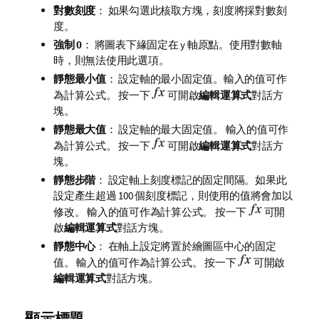
對數刻度
： 如果勾選此核取方塊，刻度將採對數刻
度。
強制 0
： 將圖表下緣固定在 y 軸原點。使用對數軸
時，則無法使用此選項。
靜態最小值
： 設定軸的最小固定值。輸入的值可作
為計算公式。 按一下
可開啟
編輯運算式
對話方
塊。
靜態最大值
： 設定軸的最大固定值。 輸入的值可作
為計算公式。 按一下
可開啟
編輯運算式
對話方
塊。
靜態步階
： 設定軸上刻度標記的固定間隔。如果此
設定產生超過 100 個刻度標記，則使用的值將會加以
修改。 輸入的值可作為計算公式。 按一下
可開
啟
編輯運算式
對話方塊。
靜態中心
： 在軸上設定將置於繪圖區中心的固定
值。 輸入的值可作為計算公式。 按一下
可開啟
編輯運算式
對話方塊。
顯示標題