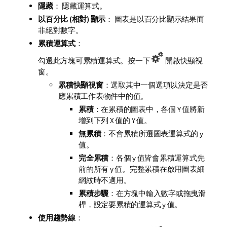
隱藏
： 隱藏運算式。
以百分比 (相對) 顯示
： 圖表是以百分比顯示結果而
非絕對數字。
累積運算式
：
勾選此方塊可累積運算式。按一下
開啟快顯視
窗。
累積快顯視窗
：選取其中一個選項以決定是否
應累積工作表物件中的值。
累積
：在累積的圖表中，各個 Y 值將新
增到下列 X 值的 Y 值。
無累積
：不會累積所選圖表運算式的 y
值。
完全累積
：各個 y 值皆會累積運算式先
前的所有 y 值。完整累積在啟用圖表細
網紋時不適用。
累積步驟
：在方塊中輸入數字或拖曳滑
桿，設定要累積的運算式 y 值。
使用趨勢線
：