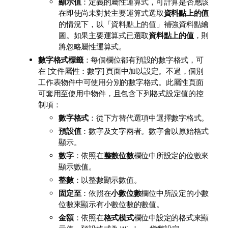
顯示值
：
定義的屬性運算式，可計算是否應該
資料點上的值
在即使尚未對於主要運算式選取
的情況下，以「資料點上的值」補強資料點繪
資料點上的值
圖。如果主要運算式已選取
，則
將忽略屬性運算式。
數字格式標籤
：每個欄位都有預設的數字格式，可
在 [文件屬性：數字] 頁面中加以設定。不過，個別
工作表物件中可使用分別的數字格式。此屬性頁面
可套用至使用中物件，且包含下列格式設定值的控
制項：
數字格式
：從下方替代選項中選擇數字格式。
預設值
：數字及文字兩者。數字會以原始格式
顯示。
數字
：依照在
整數位數
欄位中所設定的位數來
顯示數值。
整數
：以整數顯示數值。
固定至
：依照在
小數位數
欄位中所設定的小數
位數來顯示有小數位數的數值。
金額
：依照在
格式模式
欄位中設定的格式來顯