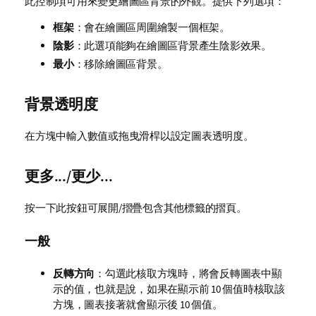
此控制項可用來變更繪圖區背景的外觀。提供下列選項：
框架
：會在繪圖區周圍繪製一個框架。
陰影
：此選項能夠在繪圖區背景產生陰影效果。
最小
：移除繪圖區背景。
背景透明度
在方塊中輸入數值或拖曳滑桿以設定圖表透明度。
更多.../更少...
按一下此按鈕可展開/摺疊包含其他標籤的摺頁。
一般
反轉方向
：勾選此核取方塊時，將會反轉圖表中顯
示的值，也就是說，如果在顯示前 10 個值時核取該
方塊，圖表接著就會顯示後 10 個值。