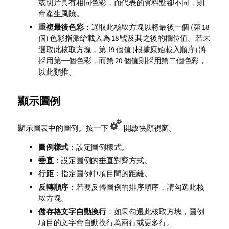
或切片具有相同色彩，而代表的資料點卻不同，則
會產生風險。
重複最後色彩
：選取此核取方塊以將最後一個 (第 18
個) 色彩指派給載入為 18 號及其之後的欄位值。若未
選取此核取方塊，第 19 個值 (根據原始載入順序) 將
採用第一個色彩，而第 20 個值則採用第二個色彩，
以此類推。
顯示圖例
顯示圖表中的圖例。按一下
開啟快顯視窗。
圖例樣式
：設定圖例樣式。
垂直
：設定圖例的垂直對齊方式。
行距
：指定圖例中項目間的距離。
反轉順序
：若要反轉圖例的排序順序，請勾選此核
取方塊。
儲存格文字自動換行
：如果勾選此核取方塊，圖例
項目的文字會自動換行為兩行或更多行。