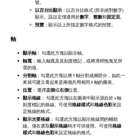
號。
以百分比顯示
：以百分比格式 (而非絕對數字)
顯示。該設定僅適用於
數字
、
整數
和
固定至
。
預覽
：顯示以上所指定數字格式的預覽。
軸
顯示軸
： 勾選此方塊以顯示軸。
軸寬
： 輸入軸寬及其刻度標記，或將滑桿拖曳至所
需的值。
分割軸
：勾選此方塊以將 Y 軸分割成兩部分，如此一
來就可建立看起來是兩個共用相同 X 軸的圖表。
位置
： 選擇
左側
或
右側
位置。
顯示格線
： 勾選此方塊以在圖表中顯示源自於 x 軸
刻度標記的格線。可使用
格線樣式
和
格線色彩
來設
定格線的格式。
顯示次要格線
： 勾選此方塊以顯示格線間的輔助
線。僅在選取
顯示格線
時才可供使用。可使用
格線
樣式
和
格線色彩
來設定格線的格式。