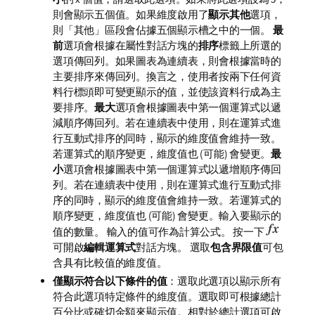
則會顯示五個值。如果維度啟用了
顯示其他
選項，
則「其他」區段會佔據五個顯示槽之中的一個。
最
前
選項會根據在屬性對話方塊的
排序
標籤上所選的
選項傳回列。如果圖表為連續表，則會根據當時的
主要排序來傳回列。換言之，使用者按兩下任何資
料行標頭即可變更顯示的值，並使該資料行成為主
要排序。
最大
選項會根據圖表中第一個運算式以遞
減順序傳回列。若在連續表中使用，則在運算式進
行互動式排序的同時，顯示的維度值會維持一致。
若運算式的順序變更，維度值也 (可能) 會變更。
最
小
選項會根據圖表中第一個運算式以遞增順序傳回
列。若在連續表中使用，則在運算式進行互動式排
序的同時，顯示的維度值會維持一致。若運算式的
順序變更，維度值也 (可能) 會變更。輸入要顯示的
值的數量。 輸入的值可作為計算公式。 按一下
可開啟
編輯運算式
對話方塊。 選取
包含界限值
可包
含具有比較值的維度值。
僅顯示符合以下條件的值
：選取此選項以顯示所有
符合此選項特定條件的維度值。選取即可根據總計
百分比或確切金額來顯示值。
相對於總計
選項可啟