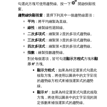
勾選此方塊可使用趨勢線。按一下
開啟快顯視
窗。
趨勢線快顯視窗
：選擇下列其中一個趨勢線選項：
平均
：將平均繪製為直線。
線性
：繪製線性迴歸線。
二次多項式
：繪製第 2 度的多項式趨勢線。
三次多項式
：繪製第 3 度的多項式趨勢線。
四次多項式
：繪製第 4 度的多項式趨勢線。
指數
：繪製指數趨勢線。
對於每個選項，皆可勾選
顯示方程式
方塊和
顯
示 R
方塊。
2
顯示方程式
：如果為特定運算式勾選此
核取方塊，將使用以圖表中的文字呈現
的趨勢線方程式來補強運算式的趨勢
線。
顯示 R
：如果為特定運算式勾選此核取
2
方塊，將使用以圖表中的文字呈現的測
定係數來補強運算式的趨勢線。