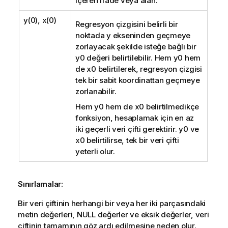
içeren ifade veya alan.
y(0), x(0)
Regresyon çizgisini belirli bir
noktada y ekseninden geçmeye
zorlayacak şekilde isteğe bağlı bir
y0
değeri belirtilebilir. Hem
y0
hem
de
x0
belirtilerek, regresyon çizgisi
tek bir sabit koordinattan geçmeye
zorlanabilir.
Hem
y0
hem de
x0
belirtilmedikçe
fonksiyon, hesaplamak için en az
iki geçerli veri çifti gerektirir.
y0
ve
x0
belirtilirse, tek bir veri çifti
yeterli olur.
Sınırlamalar:
Bir veri çiftinin herhangi bir veya her iki parçasındaki
metin değerleri,
NULL
değerler ve eksik değerler, veri
çiftinin tamamının göz ardı edilmesine neden olur.