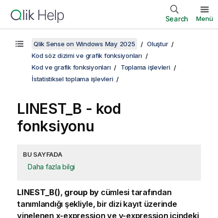
Search
Menü
Qlik Sense on Windows May 2025
Oluştur
Kod söz dizimi ve grafik fonksiyonları
Kod ve grafik fonksiyonları
Toplama işlevleri
İstatistiksel toplama işlevleri
LINEST_B - kod
fonksiyonu
BU SAYFADA
Daha fazla bilgi
LINEST_B()
,
group by
cümlesi tarafından
tanımlandığı şekliyle, bir dizi kayıt üzerinde
yinelenen
x-expression
ve
y-expression
içindeki