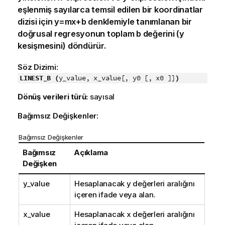
eşlenmiş sayılarca temsil edilen bir koordinatlar
dizisi için
y=mx+b
denklemiyle tanımlanan bir
doğrusal regresyonun toplam b değerini (y
kesişmesini) döndürür.
Söz Dizimi:
LINEST_B (
y_value, x_value[, y0 [, x0 ]]
)
Dönüş verileri türü:
sayısal
Bağımsız Değişkenler:
Bağımsız Değişkenler
Bağımsız
Açıklama
Değişken
y_value
Hesaplanacak
y
değerleri aralığını
içeren ifade veya alan.
x_value
Hesaplanacak
x
değerleri aralığını