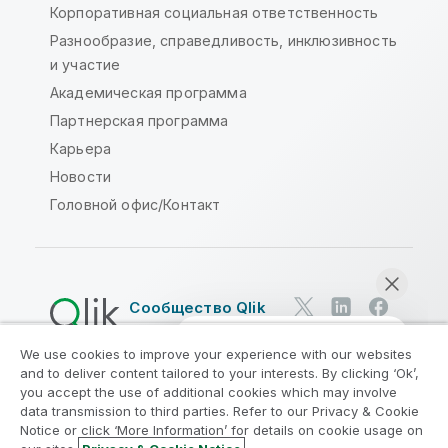
Корпоративная социальная ответственность
Разнообразие, справедливость, инклюзивность
и участие
Академическая программа
Партнерская программа
Карьера
Новости
Головной офис/Контакт
Сообщество Qlik
We use cookies to improve your experience with our websites
Юридические соглашения
and to deliver content tailored to your interests. By clicking ‘Ok’,
Условия использования продуктов
you accept the use of additional cookies which may involve
data transmission to third parties. Refer to our Privacy & Cookie
Legal Policies
Юридические положения
Notice or click ‘More Information’ for details on cookie usage on
Условия использования
Товарные знаки