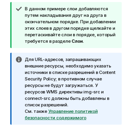
П
В данном примере слои добавляются
р
путем накладывания друг на друга в
и
окончательном порядке. При добавлении
м
этих слоев в другом порядке щелкайте и
е
перетаскивайте слои в порядке, который
ч
требуется в разделе
Слои
.
а
н
П
Для URL-адресов, запрашивающих
и
р
внешние ресурсы, необходимо указать
е
и
источники в списке разрешений в
Content
к
м
Security Policy
; в противном случае
п
е
ресурсы не будут загружаться. У
о
ч
ресурсов WMS директивы img-src и
д
а
connect-src должны быть добавлены в
с
н
список разрешений.
к
и
См. также
Управление политикой
а
е
безопасности содержимого
з
к
к
и
е