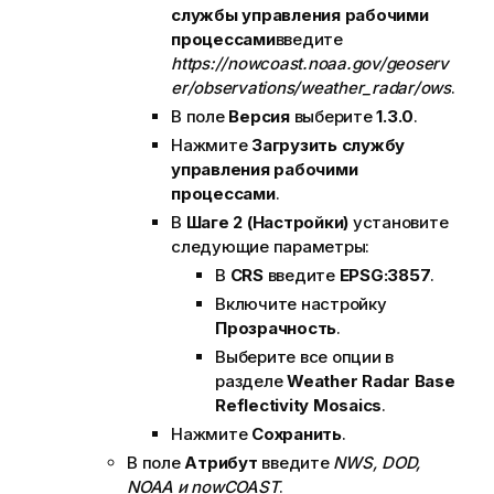
службы управления рабочими
процессами
введите
https://nowcoast.noaa.gov/geoserv
er/observations/weather_radar/ows
.
В поле
Версия
выберите
1.3.0
.
Нажмите
Загрузить службу
управления рабочими
процессами
.
В
Шаге 2 (Настройки)
установите
следующие параметры:
В
CRS
введите
EPSG:3857
.
Включите настройку
Прозрачность
.
Выберите все опции в
разделе
Weather Radar Base
Reflectivity Mosaics
.
Нажмите
Сохранить
.
В поле
Атрибут
введите
NWS, DOD,
NOAA и nowCOAST
.