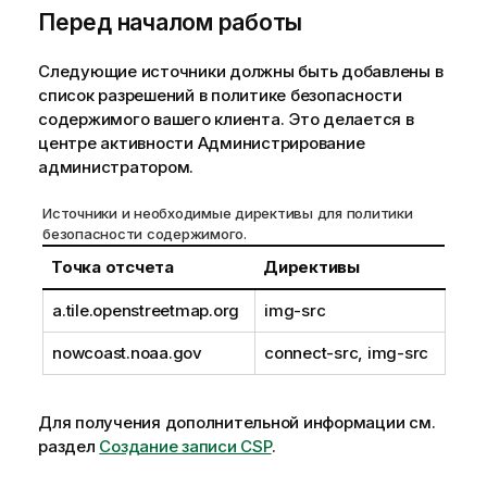
Перед началом работы
н
ф
о
Следующие источники должны быть добавлены в
р
список разрешений в политике безопасности
м
содержимого вашего клиента. Это делается в
а
центре активности
Администрирование
ц
администратором.
и
и
Источники и необходимые директивы для политики
безопасности содержимого.
Точка отсчета
Директивы
a.tile.openstreetmap.org
img-src
nowcoast.noaa.gov
connect-src
,
img-src
Для получения дополнительной информации см.
раздел
Создание записи CSP
.