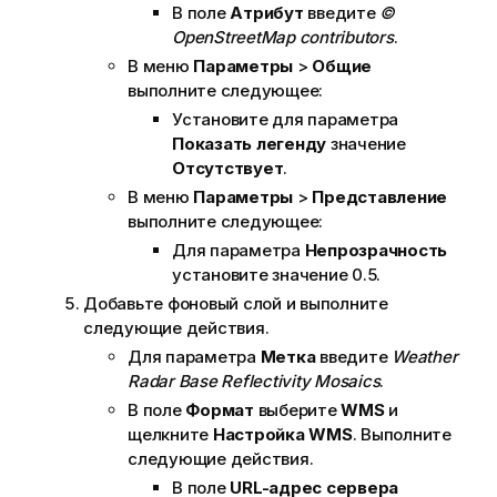
В поле
Атрибут
введите
©
OpenStreetMap contributors
.
В меню
Параметры
>
Общие
выполните следующее:
Установите для параметра
Показать легенду
значение
Отсутствует
.
В меню
Параметры
>
Представление
выполните следующее:
Для параметра
Непрозрачность
установите значение 0.5.
Добавьте фоновый слой и выполните
следующие действия.
Для параметра
Метка
введите
Weather
Radar Base Reflectivity Mosaics
.
В поле
Формат
выберите
WMS
и
щелкните
Настройка WMS
. Выполните
следующие действия.
В поле
URL-адрес сервера