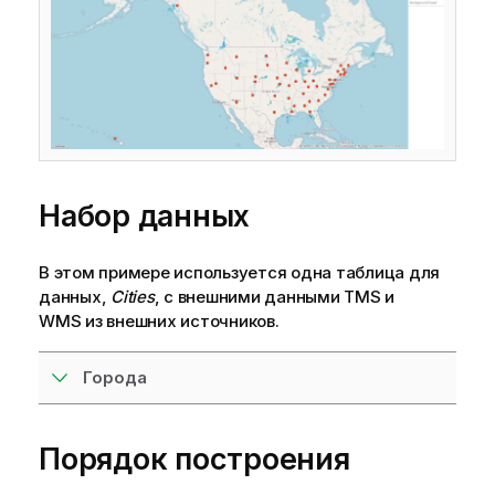
о
р
м
а
ц
и
и
Набор данных
В этом примере используется одна таблица для
данных,
Cities
, с внешними данными
TMS
и
WMS
из внешних источников.
Города
Порядок построения