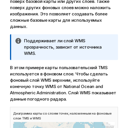
поверх базовой карты или других слоев. Также
поверх других фоновых слоев можно наложить
изображения. Это позволяет создавать более
сложные базовые карты для используемых
данных.
П
Поддерживает ли слой
WMS
р
прозрачность, зависит от источника
и
WMS
.
м
е
В этом примере карты пользовательский
TMS
ч
используется в фоновом слое. Чтобы сделать
а
фоновый слой
WMS
верхним, используйте
н
конечную точку
WMS
от
National Ocean and
и
Atmospheric Administration
. Слой
WMS
показывает
е
данные погодного радара.
к
и
Диаграмма карты со слоем точек, наложенным на фоновые
н
слои
TMS
и
WMS
ф