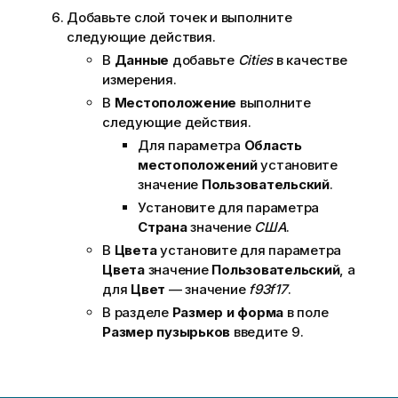
Добавьте слой точек и выполните
следующие действия.
В
Данные
добавьте
Cities
в качестве
измерения.
В
Местоположение
выполните
следующие действия.
Для параметра
Область
местоположений
установите
значение
Пользовательский
.
Установите для параметра
Страна
значение
США
.
В
Цвета
установите для параметра
Цвета
значение
Пользовательский
, а
для
Цвет
— значение
f93f17
.
В разделе
Размер и форма
в поле
Размер пузырьков
введите 9.