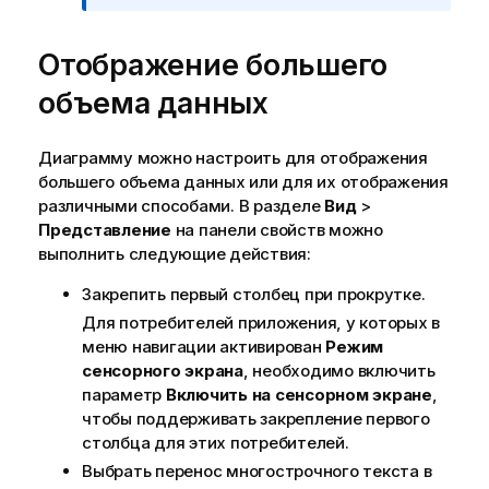
а
н
Отображение большего
и
е
объема данных
к
и
н
Диаграмму можно настроить для отображения
ф
большего объема данных или для их отображения
о
различными способами. В разделе
Вид
>
р
Представление
на панели свойств можно
м
выполнить следующие действия:
а
Закрепить первый столбец при прокрутке.
ц
и
Для потребителей приложения, у которых в
и
меню навигации активирован
Режим
сенсорного экрана
, необходимо включить
параметр
Включить на сенсорном экране
,
чтобы поддерживать закрепление первого
столбца для этих потребителей.
Выбрать перенос многострочного текста в