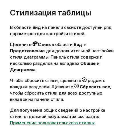
е
Стилизация таблицы
к
п
о
В области
Вид
на панели свойств доступен ряд
д
параметров для настройки стилей.
с
к
Щелкните
Стиль
в области
Вид
>
а
Представление
для дополнительной настройки
з
стиля диаграммы. Панель стиля содержит
к
несколько разделов на вкладках
Общие
и
е
Диаграмма
.
Чтобы сбросить стили, щелкните
рядом с
каждым разделом. Щелкните
Сбросить все
,
чтобы сбросить стили для всех доступных
вкладок на панели стиля.
Для получения общих сведений о настройке
стиля отдельной визуализации см. раздел
Применение пользовательского стиля к