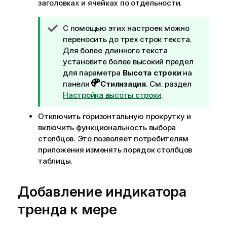
заголовках и ячейках по отдельности.
П
С помощью этих настроек можно
р
переносить до трех строк текста.
и
Для более длинного текста
м
установите более высокий предел
е
для параметра
Высота строки
на
ч
панели
Стилизация
.
См. раздел
а
Настройка высоты строки
.
н
Отключить горизонтальную прокрутку и
и
включить функциональность выбора
е
столбцов. Это позволяет потребителям
к
приложения изменять порядок столбцов
п
таблицы.
о
д
с
Добавление индикатора
к
тренда к мере
а
з