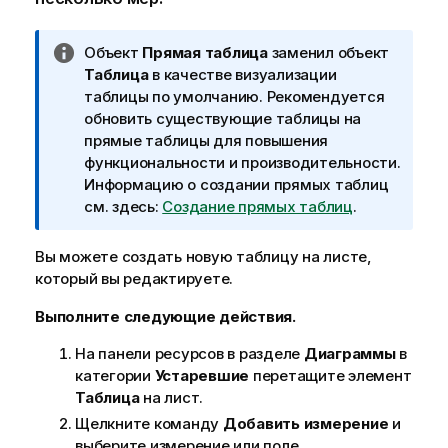
П
Объект
Прямая таблица
заменил объект
р
Таблица
в качестве визуализации
и
таблицы по умолчанию. Рекомендуется
м
обновить существующие таблицы на
е
прямые таблицы для повышения
ч
функциональности и производительности.
а
Информацию о создании прямых таблиц
н
см. здесь:
Создание прямых таблиц
.
и
е
Вы можете создать новую таблицу на
листе
,
к
который вы редактируете.
и
Выполните следующие действия.
н
ф
На панели ресурсов в разделе
Диаграммы
в
о
категории
Устаревшие
перетащите элемент
р
Таблица
на лист.
м
Щелкните команду
Добавить измерение
и
а
выберите измерение или поле.