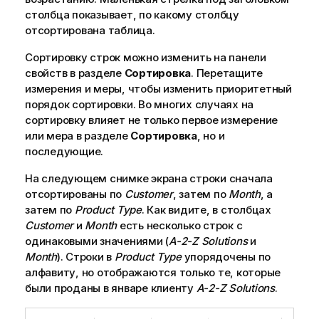
столбца показывает, по какому столбцу
отсортирована таблица.
Сортировку строк можно изменить на панели
свойств в разделе
Сортировка
. Перетащите
измерения и меры, чтобы изменить приоритетный
порядок сортировки. Во многих случаях на
сортировку влияет не только первое измерение
или мера в разделе
Сортировка
, но и
последующие.
На следующем снимке экрана строки сначала
отсортированы по
Customer
, затем по
Month
, а
затем по
Product Type
. Как видите, в столбцах
Customer
и
Month
есть несколько строк с
одинаковыми значениями (
A-2-Z Solutions
и
Month
). Строки в
Product Type
упорядочены по
алфавиту, но отображаются только те, которые
были проданы в январе клиенту
A-2-Z Solutions
.