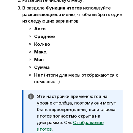
Разверните числовую меру.
В разделе
Функция итогов
используйте
раскрывающееся меню, чтобы выбрать один
из следующих вариантов:
Авто
Среднее
Кол-во
Макс.
Мин.
Сумма
Нет
(итоги для меры отображаются с
помощью
-
)
П
Эти настройки применяются на
р
уровне столбца, поэтому они могут
и
быть переопределены, если строка
м
итогов полностью скрыта на
е
диаграмме.
См.
Отображение
ч
итогов
.