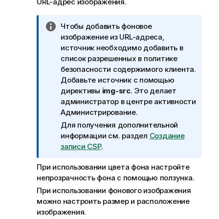
URL-адрес изображения.
П
Чтобы добавить фоновое
р
изображение из URL-адреса,
и
источник необходимо добавить в
м
список разрешенных в политике
е
безопасности содержимого клиента.
ч
Добавьте источник с помощью
а
директивы
img-src
. Это делает
н
администратор в центре активности
и
Администрирование
.
е
Для получения дополнительной
к
информации см. раздел
Создание
и
записи CSP
.
н
ф
При использовании цвета фона настройте
о
непрозрачность фона с помощью ползунка.
р
При использовании фонового изображения
м
можно настроить размер и расположение
а
изображения.