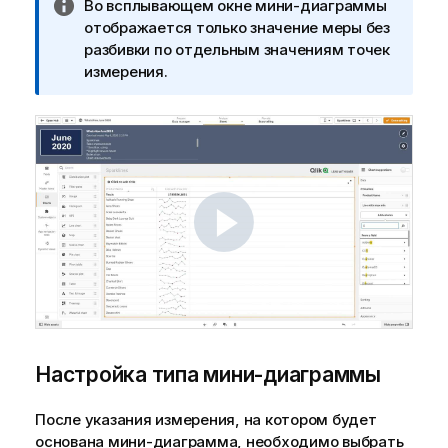
П
Во всплывающем окне мини-диаграммы
р
отображается только значение меры без
и
разбивки по отдельным значениям точек
м
измерения.
е
ч
а
н
и
е
к
и
н
ф
о
р
м
Настройка типа мини-диаграммы
а
ц
После указания измерения, на котором будет
и
основана мини-диаграмма, необходимо выбрать
и