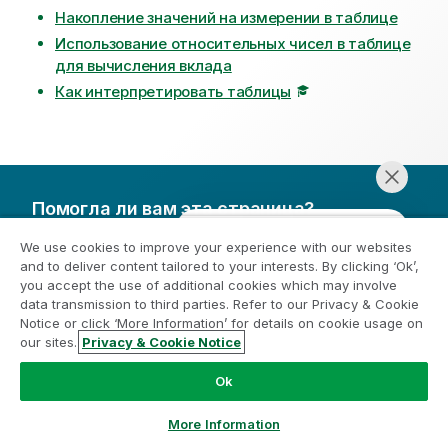
Накопление значений на измерении в таблице
Использование относительных чисел в таблице
для вычисления вклада
Как интерпретировать таблицы
Помогла ли вам эта страница?
Если вы обнаружили какую-либо проблему на этой
We use cookies to improve your experience with our websites
странице или с ее содержанием — будь то
and to deliver content tailored to your interests. By clicking ‘Ok’,
опечатка, пропущенный шаг или техническая
you accept the use of additional cookies which may involve
ошибка, сообщите нам об этом!
data transmission to third parties. Refer to our Privacy & Cookie
Notice or click ‘More Information’ for details on cookie usage on
Оставьте свой отзыв здесь
our sites.
Privacy & Cookie Notice
Начать чат
Ok
More Information
Использование относительных чисел в прямой таблице для вычисления вклада
Накопление значений на измерении в таблице