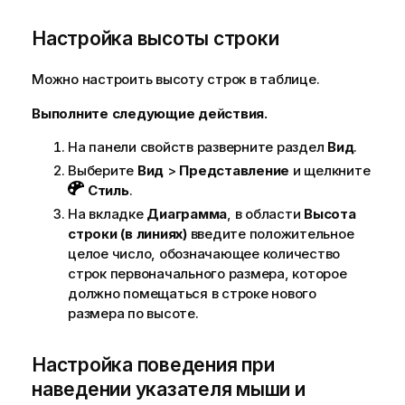
ц
и
Настройка высоты строки
и
Можно настроить высоту строк в таблице.
Выполните следующие действия.
На панели свойств разверните раздел
Вид
.
Выберите
Вид
>
Представление
и щелкните
Стиль
.
На вкладке
Диаграмма
, в области
Высота
строки (в линиях)
введите положительное
целое число, обозначающее количество
строк первоначального размера, которое
должно помещаться в строке нового
размера по высоте.
Настройка поведения при
наведении указателя мыши и