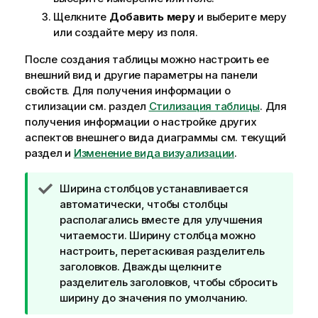
ц
и
Щелкните
Добавить меру
и выберите меру
и
или создайте меру из поля.
После создания таблицы можно настроить ее
внешний вид и другие параметры на панели
свойств
.
Для получения информации о
стилизации см. раздел
Стилизация таблицы
. Для
получения информации о настройке других
аспектов внешнего вида диаграммы см. текущий
раздел и
Изменение вида визуализации
.
П
Ширина столбцов устанавливается
р
автоматически, чтобы столбцы
и
располагались вместе для улучшения
м
читаемости. Ширину столбца можно
е
настроить, перетаскивая разделитель
ч
заголовков. Дважды щелкните
а
разделитель заголовков, чтобы сбросить
н
ширину до значения по умолчанию.
и