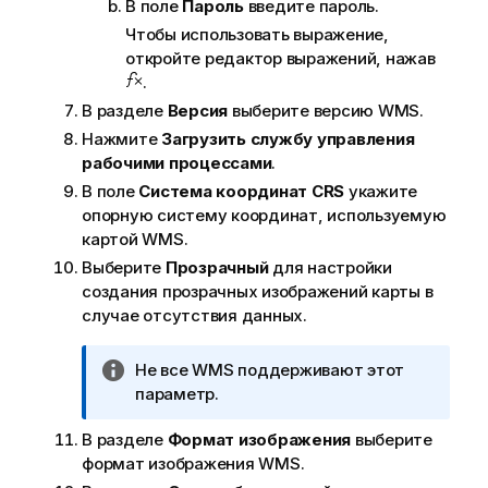
В поле
Пароль
введите пароль.
Чтобы использовать выражение,
откройте редактор выражений, нажав
.
В разделе
Версия
выберите версию
WMS
.
Нажмите
Загрузить службу управления
рабочими процессами
.
В поле
Система координат CRS
укажите
опорную систему координат, используемую
картой
WMS
.
Выберите
Прозрачный
для настройки
создания прозрачных изображений карты в
случае отсутствия данных.
П
Не все
WMS
поддерживают этот
р
параметр.
и
В разделе
Формат изображения
выберите
м
формат изображения
WMS
.
е