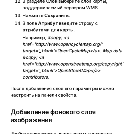
ч
В разделе
Слои
выберите слой карты,
а
поддерживаемый сервером
WMS
.
н
Нажмите
Сохранить
.
и
В поле
Атрибут
введите строку с
е
атрибутами для карты.
к
Например,
&copy; <a
и
href='http://www.opencyclemap.org/'
н
target='_blank'>OpenCycleMap</a>. Map data
ф
&copy; <a
о
href='http://www.openstreetmap.org/copyright'
р
target='_blank'>OpenStreetMap</a>
м
contributors
.
а
ц
После добавления слоя его параметры можно
и
настроить на панели свойств.
и
Добавление фонового слоя
изображения
Изображения можно использовать в качестве