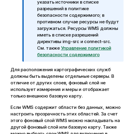
и
указать источники в списке
м
разрешений в политике
е
безопасности содержимого; в
ч
противном случае ресурсы не будут
а
загружаться. Ресурсы WMS должны
н
иметь в списке разрешений
и
директивы img-src и connect-src.
е
См. также
Управление политикой
к
безопасности содержимого
и
н
Для расположения картографических служб
ф
должны быть выделены отдельные серверы. В
о
отличие от других слоев, фоновый слой не
р
использует измерения и меры и отображает
м
только внешнюю базовую карту.
а
Если
WMS
содержит области без данных, можно
ц
настроить прозрачность этих областей. За счет
и
этого фоновый слой
и
WMS
можно накладывать на
другой фоновый слой или базовую карту. Также
можно выбрать слои
WMS
для включения в