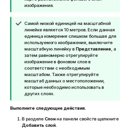
и
изображения.
е
к
П
Самой низкой единицей на масштабной
п
р
линейке является 10 метров. Если данная
о
и
единица измерения слишком большая для
д
м
используемого изображения, выключите
с
е
масштабную линейку в
Представление
, а
к
ч
затем равномерно отрегулируйте
а
а
изображение в фоновом слое в
з
н
соответствии с необходимым
к
и
масштабом. Также отрегулируйте
е
е
масштаб данных о местоположении,
к
которые необходимо использовать в
п
других слоях.
о
д
Выполните следующие действия.
с
В разделе
Слои
на панели свойств щелкните
к
Добавить слой
.
а