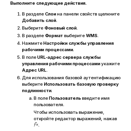
а
Выполните следующие действия.
н
В разделе
Слои
на панели свойств щелкните
и
Добавить слой
.
е
к
Выберите
Фоновый слой
.
п
В разделе
Формат
выберите
WMS
.
р
Нажмите
Настройки службы управления
е
рабочими процессами
.
д
В поле
URL-адрес сервера службы
у
управления рабочими процессами
укажите
п
Адрес URL
.
р
Для использования базовой аутентификацию
е
выберите
Использовать базовую проверку
ж
подлинности
.
д
е
В поле
Пользователь
введите имя
н
пользователя.
и
Чтобы использовать выражение,
ю
откройте редактор выражений, нажав
.