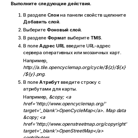
Выполните следующие действия.
В разделе
Слои
на панели свойств щелкните
Добавить слой
.
Выберите
Фоновый слой
.
В разделе
Формат
выберите
TMS
.
В поле
Адрес URL
введите URL-адрес
сервера оперативных или мозаичных карт.
Например,
http://a.tile.opencyclemap.org/cycle/${z}/${x}
/${y}.png
.
В поле
Атрибут
введите строку с
атрибутами для карты.
Например,
&copy; <a
href='http://www.opencyclemap.org/'
target='_blank'>OpenCycleMap</a>. Map data
&copy; <a
href='http://www.openstreetmap.org/copyright'
target='_blank'>OpenStreetMap</a>
contributors
.