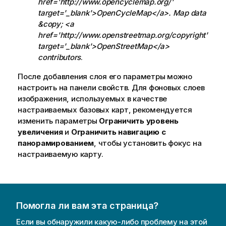
е
href='http://www.opencyclemap.org/'
к
target='_blank'>OpenCycleMap</a>. Map data
п
&copy; <a
о
href='http://www.openstreetmap.org/copyright'
д
target='_blank'>OpenStreetMap</a>
с
contributors
.
к
После добавления слоя его параметры можно
а
настроить на панели свойств. Для фоновых слоев
з
изображения, используемых в качестве
к
настраиваемых базовых карт, рекомендуется
е
изменить параметры
Ограничить уровень
увеличения
и
Ограничить навигацию с
панорамированием
, чтобы установить фокус на
настраиваемую карту.
Помогла ли вам эта страница?
Если вы обнаружили какую-либо проблему на этой