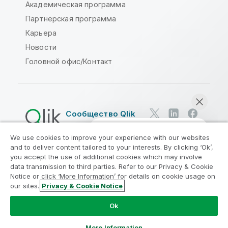
Академическая программа
Партнерская программа
Карьера
Новости
Головной офис/Контакт
Сообщество Qlik
We use cookies to improve your experience with our websites
Юридические соглашения
and to deliver content tailored to your interests. By clicking ‘Ok’,
Условия использования продуктов
you accept the use of additional cookies which may involve
data transmission to third parties. Refer to our Privacy & Cookie
Legal Policies
Юридические положения
Notice or click ‘More Information’ for details on cookie usage on
Условия использования
Товарные знаки
our sites.
Privacy & Cookie Notice
Начать чат
Do Not Share My Info
Ok
© QlikTech International AB, 1993-2026. Все права
защищены.
More Information