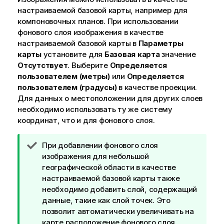
настраиваемой базовой карты, например для
компоновочных планов. При использовании
фонового слоя изображения в качестве
настраиваемой базовой карты в
Параметры
карты
установите для
Базовая карта
значение
Отсутствует
. Выберите
Определяется
пользователем (метры)
или
Определяется
пользователем (градусы)
в качестве проекции.
Для данных о местоположении для других слоев
необходимо использовать ту же систему
координат, что и для фонового слоя.
П
При добавлении фонового слоя
р
изображения для небольшой
и
географической области в качестве
м
настраиваемой базовой карты также
е
необходимо добавить слой, содержащий
ч
данные, такие как слой точек. Это
а
позволит автоматически увеличивать на
н
карте расположение фонового слоя