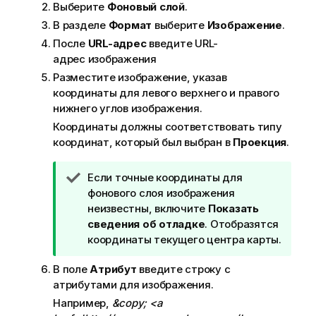
з
Выберите
Фоновый слой
.
к
В разделе
Формат
выберите
Изображение
.
е
После
URL-адрес
введите URL-
адрес изображения
Разместите изображение, указав
координаты для левого верхнего и правого
нижнего углов изображения.
Координаты должны соответствовать типу
координат, который был выбран в
Проекция
.
П
Если точные координаты для
р
фонового слоя изображения
и
неизвестны, включите
Показать
м
сведения об отладке
. Отобразятся
е
координаты текущего центра карты.
ч
В поле
Атрибут
введите строку с
а
атрибутами для изображения.
н
и
Например,
&copy; <a