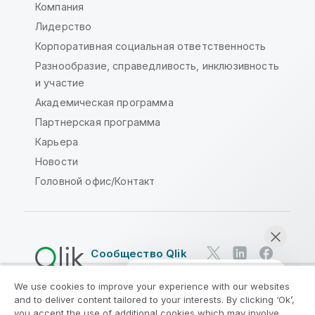
Компания
Лидерство
Корпоративная социальная ответственность
Разнообразие, справедливость, инклюзивность
и участие
Академическая программа
Партнерская программа
Карьера
Новости
Головной офис/Контакт
Сообщество Qlik
We use cookies to improve your experience with our websites
Юридические соглашения
and to deliver content tailored to your interests. By clicking ‘Ok’,
Условия использования продуктов
you accept the use of additional cookies which may involve