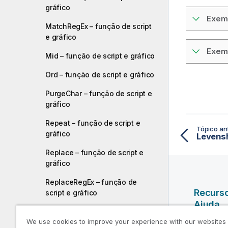
gráfico
Exemp
MatchRegEx – função de script
e gráfico
Exemp
Mid – função de script e gráfico
Ord – função de script e gráfico
PurgeChar – função de script e
gráfico
Repeat – função de script e
Tópico ant
gráfico
Replace – função de script e
gráfico
ReplaceRegEx – função de
Recurs
script e gráfico
Ajuda
ReplaceRegExGroup – função
We use cookies to improve your experience with our websites
de script e gráfico
Vídeos da