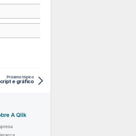
Próximo tópico
cript e gráfico
bre A Qlik
presa
derança