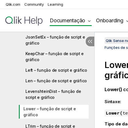
JsonObject – função de script e
Qlik.com
Community
Learning
gráfico
Documentação
Onboarding
JsonSet – função de script e
gráfico
JsonSetEx – função de script e
Qlik Sense 
gráfico
Funções de sc
KeepChar – função de script e
gráfico
Lower
Left – função de script e gráfico
gráfi
Len – função de script e gráfico
Lower()
co
LevenshteinDist – função de
script e gráfico
Sintaxe:
Lower – função de script e
Lower(
te
gráfico
Tipo de da
LTrim – função de script e