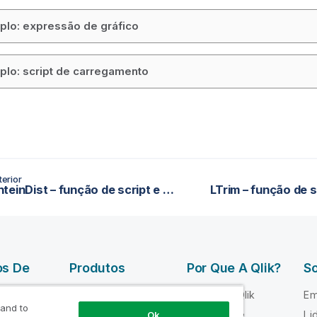
lo: expressão de gráfico
lo: script de carregamento
erior
LevenshteinDist – função de script e gráfico
LTrim – função de s
os De
Produtos
Por Que A Qlik?
So
DATA
Por que a Qlik
Em
INTEGRATION
 and to
 Qlik
Confiança e
Li
Ok
AND QUALITY