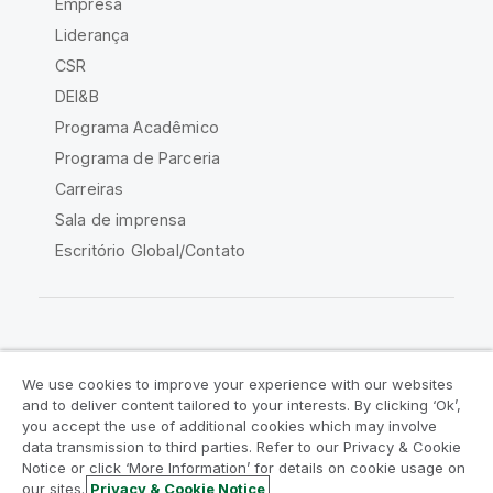
Empresa
Liderança
CSR
DEI&B
Programa Acadêmico
Programa de Parceria
Carreiras
Sala de imprensa
Escritório Global/Contato
Comunidade Qlik
We use cookies to improve your experience with our websites
and to deliver content tailored to your interests. By clicking ‘Ok’,
Acordos legais
Termos do produto
you accept the use of additional cookies which may involve
data transmission to third parties. Refer to our Privacy & Cookie
Legal Policies
Políticas Legais
Notice or click ‘More Information’ for details on cookie usage on
Termos de uso
Marcas comerciais
our sites.
Privacy & Cookie Notice