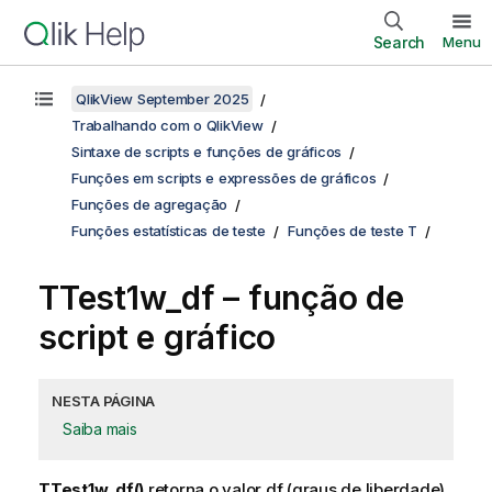
Search
Menu
QlikView September 2025
Trabalhando com o QlikView
Sintaxe de scripts e funções de gráficos
Funções em scripts e expressões de gráficos
Funções de agregação
Funções estatísticas de teste
Funções de teste T
TTest1w_df
– função de
script e gráfico
NESTA PÁGINA
Saiba mais
TTest1w_df()
retorna o valor df (graus de liberdade)