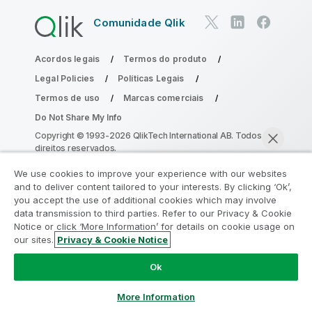
Comunidade Qlik
Acordos legais
Termos do produto
Legal Policies
Políticas Legais
Termos de uso
Marcas comerciais
Do Not Share My Info
Copyright © 1993-2026 QlikTech International AB. Todos os
direitos reservados.
We use cookies to improve your experience with our websites
and to deliver content tailored to your interests. By clicking ‘Ok’,
Participe do Programa de Modernização
you accept the use of additional cookies which may involve
data transmission to third parties. Refer to our Privacy & Cookie
do Analytics
Notice or click ‘More Information’ for details on cookie usage on
our sites.
Privacy & Cookie Notice
Modernize sem comprometer seus valiosos aplicativos
Bater papo agora
QlikView com o Programa de Modernização do Analytics.
Ok
Clique aqui
para mais informações ou entre em contato:
ampquestions@qlik.com
More Information