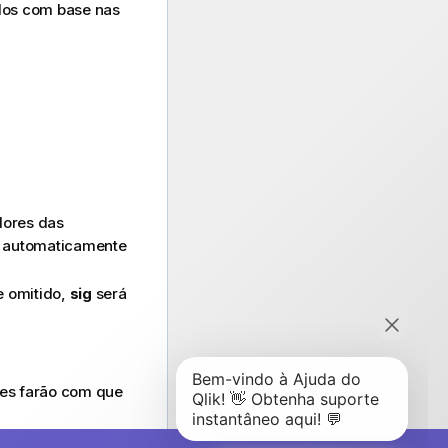
ados com base nas
lores das
á automaticamente
e omitido,
sig
será
res farão com que