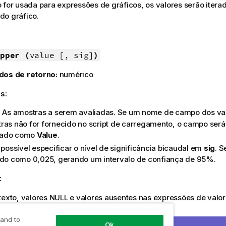
 for usada para expressões de gráficos, os valores serão iter
do gráfico.
pper (
value [, sig]
)
dos de retorno:
numérico
s:
: As amostras a serem avaliadas. Se um nome de campo dos va
ras não for fornecido no script de carregamento, o campo ser
ado como
Value
.
É possível especificar o nível de significância bicaudal em
sig
. S
ido como 0,025, gerando um intervalo de confiança de 95%.
:
texto, valores
NULL
e valores ausentes nas expressões de valo
etorne um resultado
NULL
.
 and to
Ok