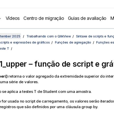
Vídeos
Centro de migração
Guias de avaliação
M
ptember 2025
Trabalhando com o QlikView
Sintaxe de scripts e fun
cripts e expressões de gráficos
Funções de agregação
Funções est
este T
1_upper
– função de script e grá
er()
retorna o valor agregado da extremidade superior do inter
 uma série de valores.
 se aplica a testes T de Student com uma amostra.
 for usada no script de carregamento, os valores serão itera
egistros que são definidos por uma cláusula group by.