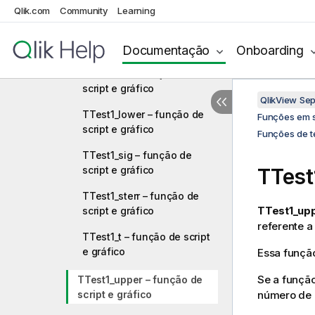
script e gráfico
Qlik.com
Community
Learning
TTest1_df – função de script
e gráfico
Documentação
Onboarding
TTest1_dif – função de
script e gráfico
QlikView Se
TTest1_lower – função de
Funções em s
script e gráfico
Funções de t
TTest1_sig – função de
script e gráfico
TTest
TTest1_sterr – função de
TTest1_upp
script e gráfico
referente a
TTest1_t – função de script
e gráfico
Essa função
Se a função
TTest1_upper – função de
script e gráfico
número de r