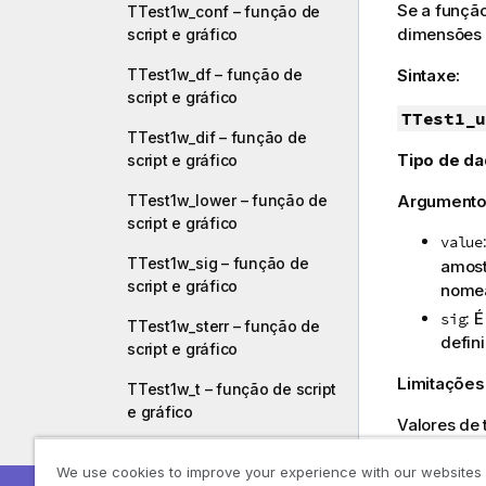
Se a função
TTest1w_conf – função de
dimensões 
script e gráfico
TTest1w_df – função de
Sintaxe:
script e gráfico
TTest1_u
TTest1w_dif – função de
Tipo de da
script e gráfico
TTest1w_lower – função de
Argumento
script e gráfico
value
TTest1w_sig – função de
amost
script e gráfico
nome
: 
sig
TTest1w_sterr – função de
defin
script e gráfico
Limitações
TTest1w_t – função de script
e gráfico
Valores de 
a função r
TTest1w_upper – função de
We use cookies to improve your experience with our websites
script e gráfico