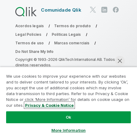
Comunidade Qlik
Acordos legais
Termos do produto
Legal Policies
Políticas Legais
Termos de uso
Marcas comerciais
Do Not Share My Info
Copyright © 1993-2026 QlikTech International AB. Todos os
direitos reservados.
We use cookies to improve your experience with our websites
and to deliver content tailored to your interests. By clicking ‘Ok’,
Participe do Programa de Modernização
you accept the use of additional cookies which may involve
data transmission to third parties. Refer to our Privacy & Cookie
do Analytics
Notice or click ‘More Information’ for details on cookie usage on
our sites.
Privacy & Cookie Notice
Modernize sem comprometer seus valiosos aplicativos
Bater papo agora
QlikView com o Programa de Modernização do Analytics.
Ok
Clique aqui
para mais informações ou entre em contato:
ampquestions@qlik.com
More Information