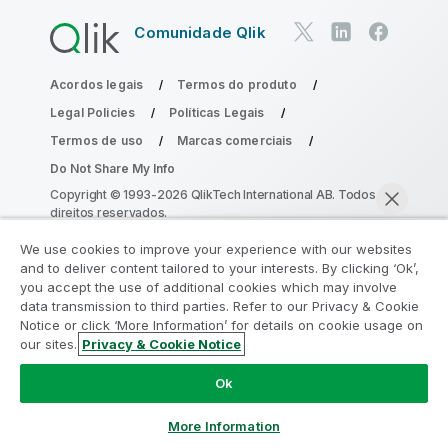
Comunidade Qlik
Acordos legais
Termos do produto
Legal Policies
Políticas Legais
Termos de uso
Marcas comerciais
Do Not Share My Info
Copyright © 1993-2026 QlikTech International AB. Todos os
direitos reservados.
We use cookies to improve your experience with our websites
and to deliver content tailored to your interests. By clicking ‘Ok’,
Participe do Programa de Modernização
you accept the use of additional cookies which may involve
data transmission to third parties. Refer to our Privacy & Cookie
do Analytics
Notice or click ‘More Information’ for details on cookie usage on
our sites.
Privacy & Cookie Notice
Modernize sem comprometer seus valiosos aplicativos
Bater papo agora
QlikView com o Programa de Modernização do Analytics.
Ok
Clique aqui
para mais informações ou entre em contato:
ampquestions@qlik.com
More Information