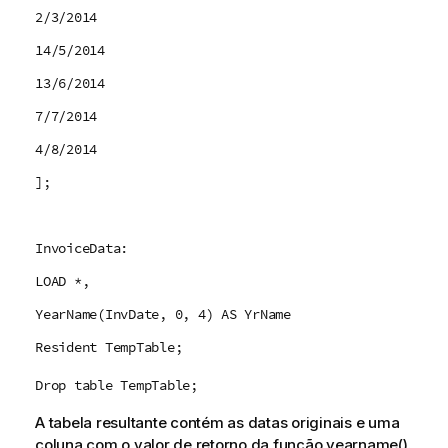
2/3/2014
14/5/2014
13/6/2014
7/7/2014
4/8/2014
];
InvoiceData:
LOAD *,
YearName(InvDate, 0, 4) AS YrName
Resident TempTable;
Drop table TempTable;
A tabela resultante contém as datas originais e uma
coluna com o valor de retorno da função
yearname()
.