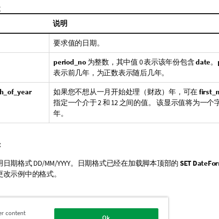
数
说明
要求值的日期。
period_no
为整数，其中值 0 表示该年份包含
date
。
表示前几年，为正数表示随后几年。
th_of_year
如果您不想从一月开始处理（财政）年，可在
first
指定一个介于 2 和 12 之间的值。 该显示值将为一
年。
：
日期格式 DD/MM/YYYY。日期格式已经在加载脚本顶部的
SET DateFo
更改示例中的格式。
 '19/10/2001')
er content
Ok