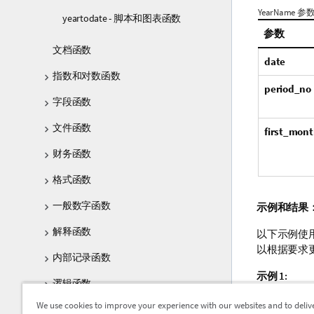
YearName 参
yeartodate - 脚本和图表函数
参数
文档函数
date
指数和对数函数
period_no
字段函数
文件函数
first_mon
财务函数
格式函数
一般数字函数
示例和结果
解释函数
以下示例使用
以根据要求
内部记录函数
示例 1:
逻辑函数
yearname (
We use cookies to improve your experience with our websites and to deliv
映射函数