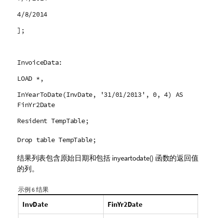
4/8/2014
];
InvoiceData:
LOAD *,
InYearToDate(InvDate, '31/01/2013', 0, 4) AS
FinYr2Date
Resident TempTable;
Drop table TempTable;
结果列表包含原始日期和包括
inyeartodate()
函数的返回值
的列。
示例 6 结果
InvDate
FinYr2Date