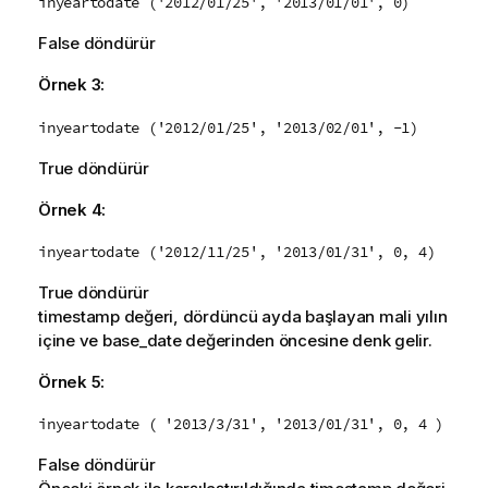
inyeartodate ('2012/01/25', '2013/01/01', 0)
False
döndürür
Örnek 3:
inyeartodate ('2012/01/25', '2013/02/01', -1)
True
döndürür
Örnek 4:
inyeartodate ('2012/11/25', '2013/01/31', 0, 4)
True
döndürür
timestamp
değeri, dördüncü ayda başlayan mali yılın
içine ve
base_date
değerinden öncesine denk gelir.
Örnek 5:
inyeartodate ( '2013/3/31', '2013/01/31', 0, 4 )
False
döndürür