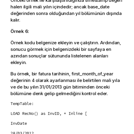
Önceki örnek ile karşılaştırıldığında
timestamp
değeri
halen ilgili mali yılın içindedir; ancak
base_date
değerinden sonra olduğundan yıl bölümünün dışında
kalır.
Örnek 6:
Örnek kodu belgenize ekleyin ve çalıştırın. Ardından,
sonucu görmek için belgenizdeki bir sayfaya en
azından sonuçlar sütununda listelenen alanları
ekleyin.
Bu örnek, bir fatura tarihinin,
first_month_of_year
değerinin 4 olarak ayarlanması ile belirtilen mali yıla
ve de bu yılın 31/01/2013 gün bitiminden önceki
bölümüne denk gelip gelmediğini kontrol eder.
TempTable:
LOAD RecNo() as InvID, * Inline [
InvDate
28/03/2012