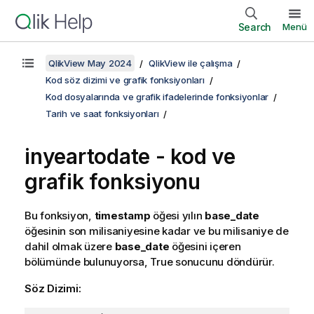
Search
Menü
QlikView May 2024
QlikView ile çalışma
Kod söz dizimi ve grafik fonksiyonları
Kod dosyalarında ve grafik ifadelerinde fonksiyonlar
Tarih ve saat fonksiyonları
inyeartodate - kod ve
grafik fonksiyonu
Bu fonksiyon,
timestamp
öğesi yılın
base_date
öğesinin son milisaniyesine kadar ve bu milisaniye de
dahil olmak üzere
base_date
öğesini içeren
bölümünde bulunuyorsa,
True
sonucunu döndürür.
Söz Dizimi: