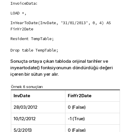
InvoiceData:
LOAD *,
InYearToDate(InvDate, '31/01/2013', 0, 4) AS
FinYr2Date
Resident TempTable;
Drop table TempTable;
Sonuçta ortaya çıkan tabloda orijinal tarihler ve
inyeartodate()
fonksiyonunun döndürdüğü değeri
içeren bir sütun yer alır.
Örnek 6 sonuçları
InvDate
FinYr2Date
28/03/2012
0 (False)
10/12/2012
-1 (True)
5/2/2013
0 (False)