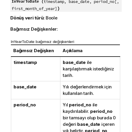
InYearToDate (
timestamp, base_date, period_no[,
)
first_month_of_year]
Dönüş veri türü:
Boole
Bağımsız Değişkenler:
InYearToDate bağımsız değişkenleri
Bağımsız Değişken
Açıklama
timestamp
base_date
ile
karşılaştırmak istediğiniz
tarih.
base_date
Yılı değerlendirmek için
kullanılan tarih.
period_no
Yıl
period_no
ile
kaydırılabilir.
period_no
bir tamsayı olup burada 0
değeri
base_date
içeren
yılı belirtir.
period_no