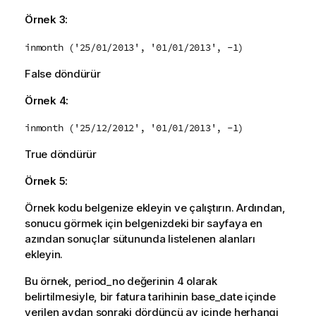
Örnek 3:
inmonth ('25/01/2013', '01/01/2013', -1)
False
döndürür
Örnek 4:
inmonth ('25/12/2012', '01/01/2013', -1)
True
döndürür
Örnek 5:
Örnek kodu belgenize ekleyin ve çalıştırın. Ardından,
sonucu görmek için belgenizdeki bir sayfaya en
azından sonuçlar sütununda listelenen alanları
ekleyin.
Bu örnek,
period_no
değerinin 4 olarak
belirtilmesiyle, bir fatura tarihinin
base_date
içinde
verilen aydan sonraki dördüncü ay içinde herhangi