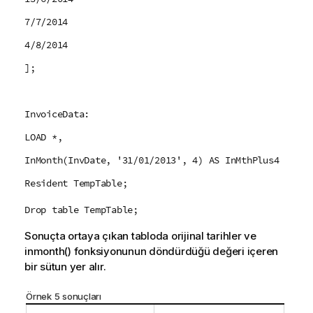
7/7/2014
4/8/2014
];
InvoiceData:
LOAD *,
InMonth(InvDate, '31/01/2013', 4) AS InMthPlus4
Resident TempTable;
Drop table TempTable;
Sonuçta ortaya çıkan tabloda orijinal tarihler ve
inmonth()
fonksiyonunun döndürdüğü değeri içeren
bir sütun yer alır.
Örnek 5 sonuçları