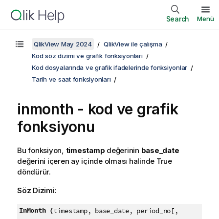
Search
Menü
QlikView May 2024
QlikView ile çalışma
Kod söz dizimi ve grafik fonksiyonları
Kod dosyalarında ve grafik ifadelerinde fonksiyonlar
Tarih ve saat fonksiyonları
inmonth - kod ve grafik
fonksiyonu
Bu fonksiyon,
timestamp
değerinin
base_date
değerini içeren ay içinde olması halinde
True
döndürür.
Söz Dizimi:
InMonth (
timestamp, base_date, period_no[,