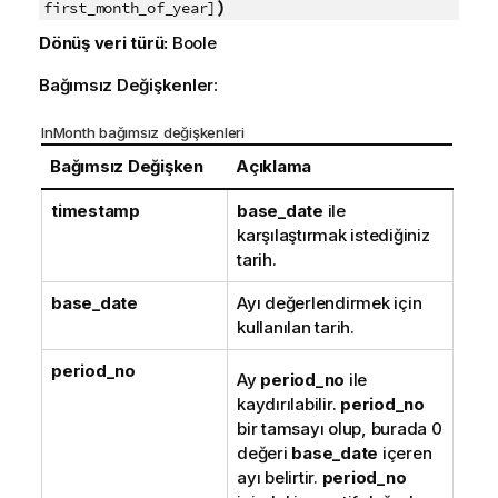
)
first_month_of_year]
Dönüş veri türü:
Boole
Bağımsız Değişkenler:
InMonth bağımsız değişkenleri
Bağımsız Değişken
Açıklama
timestamp
base_date
ile
karşılaştırmak istediğiniz
tarih.
base_date
Ayı değerlendirmek için
kullanılan tarih.
period_no
Ay
period_no
ile
kaydırılabilir.
period_no
bir tamsayı olup, burada 0
değeri
base_date
içeren
ayı belirtir.
period_no