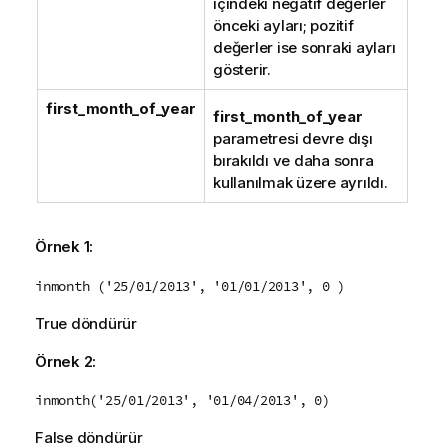
içindeki negatif değerler
önceki ayları; pozitif
değerler ise sonraki ayları
gösterir.
first_month_of_year
first_month_of_year
parametresi devre dışı
bırakıldı ve daha sonra
kullanılmak üzere ayrıldı.
Örnek 1:
inmonth ('25/01/2013', '01/01/2013', 0 )
True
döndürür
Örnek 2:
inmonth('25/01/2013', '01/04/2013', 0)
False
döndürür