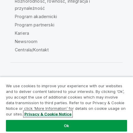
Różnorodność, równość, integracja i
przynależność
Program akademicki
Program partnerski
Kariera
Newsroom
Centrala/Kontakt
Społeczność Qlik
We use cookies to improve your experience with our websites
and to deliver content tailored to your interests. By clicking ‘Ok’,
Umowy prawne
Warunki produktu
you accept the use of additional cookies which may involve
data transmission to third parties. Refer to our Privacy & Cookie
Legal Policies
Legal Policies
Notice or click ‘More Information’ for details on cookie usage on
Warunki korzystania
Znaki towarowe
our sites.
Privacy & Cookie Notice
Do Not Share My Info
Ok
Copyright © 1993-2026 QlikTech International AB. Wszelkie