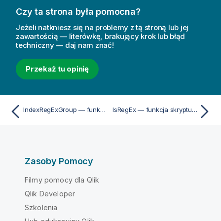
Czy ta strona była pomocna?
Jeżeli natkniesz się na problemy z tą stroną lub jej
zawartością — literówkę, brakujący krok lub błąd
techniczny — daj nam znać!
Przekaż tu opinię
IndexRegExGroup — funkcja skryptu i funkcja wykresu
IsRegEx — funkcja skryptu i funkcja wykresu
Zasoby Pomocy
Filmy pomocy dla Qlik
Qlik Developer
Szkolenia