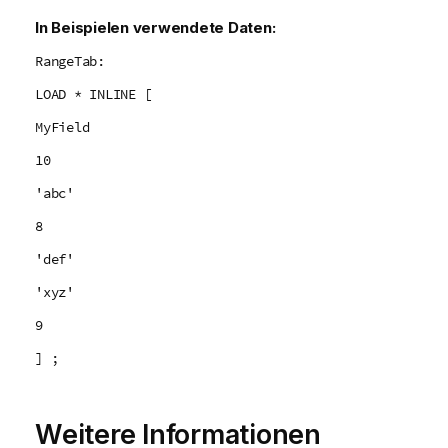
In Beispielen verwendete Daten:
RangeTab:
LOAD * INLINE [
MyField
10
'abc'
8
'def'
'xyz'
9
] ;
Weitere Informationen