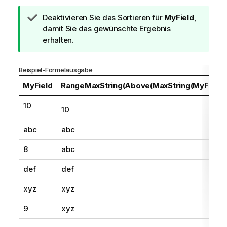
T
Deaktivieren Sie das Sortieren für
MyField
,
i
damit Sie das gewünschte Ergebnis
p
erhalten.
p
h
Beispiel-Formelausgabe
i
n
MyField
RangeMaxString(Above(MaxString(MyField),
w
10
e
10
i
s
abc
abc
8
abc
def
def
xyz
xyz
9
xyz