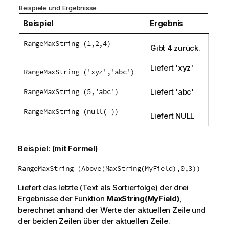
Beispiele und Ergebnisse
Beispiel
Ergebnis
RangeMaxString (1,2,4)
Gibt 4 zurück.
Liefert '
xyz
'
RangeMaxString ('xyz','abc')
RangeMaxString (5,'abc')
Liefert '
abc
'
RangeMaxString (null( ))
Liefert
NULL
Beispiel:
(mit Formel)
RangeMaxString (Above(MaxString(MyField),0,3))
Liefert das letzte (Text als Sortierfolge) der drei
Ergebnisse der Funktion
MaxString(MyField)
,
berechnet anhand der Werte der aktuellen Zeile und
der beiden Zeilen über der aktuellen Zeile.