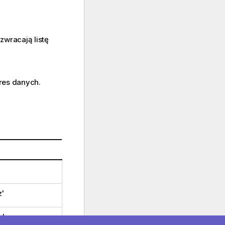
zwracają listę
res danych.
z
'
c
'