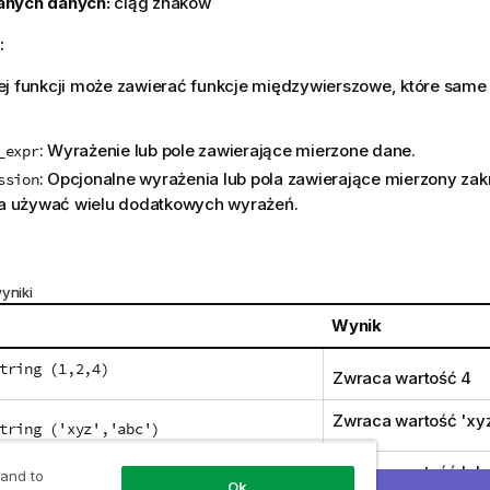
anych danych:
ciąg znaków
:
j funkcji może zawierać funkcje międzywierszowe, które same 
: Wyrażenie lub pole zawierające mierzone dane.
_expr
: Opcjonalne wyrażenia lub pola zawierające mierzony zak
ssion
 używać wielu dodatkowych wyrażeń.
yniki
Wynik
tring (1,2,4)
Zwraca wartość 4
Zwraca wartość '
xy
tring ('xyz','abc')
tring (5,'abc')
Zwraca wartość '
ab
 and to
Ok