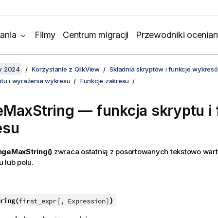
ania
Filmy
Centrum migracji
Przewodniki ocenian
y 2024
Korzystanie z QlikView
Składnia skryptów i funkcje wykres
ptu i wyrażenia wykresu
Funkcje zakresu
eMaxString
— funkcja skryptu i 
esu
ngeMaxString()
zwraca ostatnią z posortowanych tekstowo wart
 lub polu.
)
ring(
first_expr[, Expression]