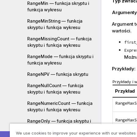
Typ zwrac
RangeMin — funkcja skryptu i
funkcja wykresu
Argumenty
RangeMinString — funkcja
Argument te
skryptu i funkcja wykresu
wartości.
RangeMissingCount — funkcja
first
skryptu i funkcja wykresu
Expre
RangeMode — funkcja skryptu i
Można
funkcja wykresu
Przykłady:
RangeNPV — funkcja skryptu
Przykłady i w
RangeNullCount — funkcja
Przykład
skryptu i funkcja wykresu
RangeMaxS
RangeNumericCount — funkcja
skryptu i funkcja wykresu
RangeMaxS
RangeOnly — funkcja skryptu i
funkcja wykresu
RangeMaxS
We use cookies to improve your experience with our websites