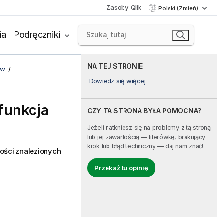
Zasoby Qlik
Polski (Zmień)
ia
Podręczniki
NA TEJ STRONIE
ów
Dowiedz się więcej
funkcja
CZY TA STRONA BYŁA POMOCNA?
Jeżeli natkniesz się na problemy z tą stroną
lub jej zawartością — literówkę, brakujący
krok lub błąd techniczny — daj nam znać!
ości znalezionych
Przekaż tu opinię