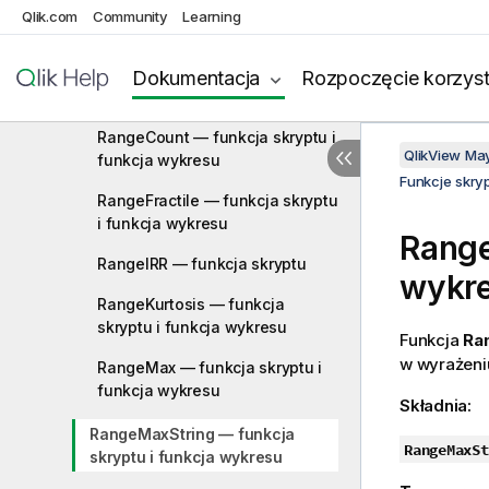
RangeAvg — funkcja skryptu i
Qlik.com
Community
Learning
funkcja wykresu
RangeCorrel — funkcja skryptu i
Dokumentacja
Rozpoczęcie korzyst
funkcja wykresu
RangeCount — funkcja skryptu i
QlikView Ma
funkcja wykresu
Funkcje skry
RangeFractile — funkcja skryptu
i funkcja wykresu
Rang
RangeIRR — funkcja skryptu
wykr
RangeKurtosis — funkcja
skryptu i funkcja wykresu
Funkcja
Ra
w wyrażeniu
RangeMax — funkcja skryptu i
funkcja wykresu
Składnia:
RangeMaxString — funkcja
RangeMaxSt
skryptu i funkcja wykresu