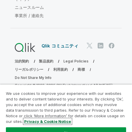
ニュースルーム
事業所 / 連絡先
Qlik コミュニティ
法的契約
製品規約
Legal Policies
リーガルポリシー
利用規約
商標
Do Not Share My Info
Copyright © 1993-2026 QlikTech International AB.無断複写・
転載を禁じます。
We use cookies to improve your experience with our websites
and to deliver content tailored to your interests. By clicking ‘Ok’,
you accept the use of additional cookies which may involve
data transmission to third parties. Refer to our Privacy & Cookie
分析の近代化プログラムに参加する
Notice or click ‘More Information’ for details on cookie usage on
our sites.
Privacy & Cookie Notice
分析最新化プログラムにより、重要な QlikView app を危険
にさらすことなく最新化しましょう。
ここをクリック
して詳