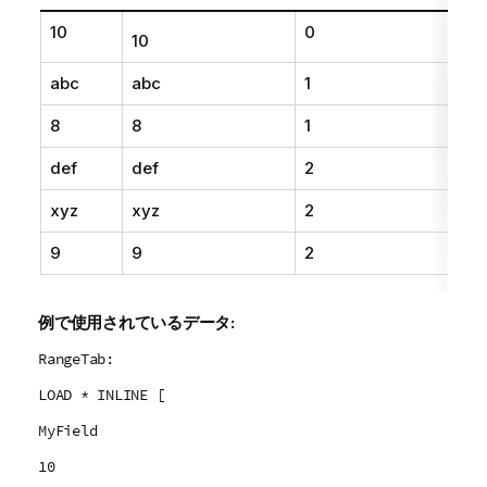
10
0
10
abc
abc
1
8
8
1
def
def
2
xyz
xyz
2
9
9
2
例で使用されているデータ:
RangeTab:
LOAD * INLINE [
MyField
10