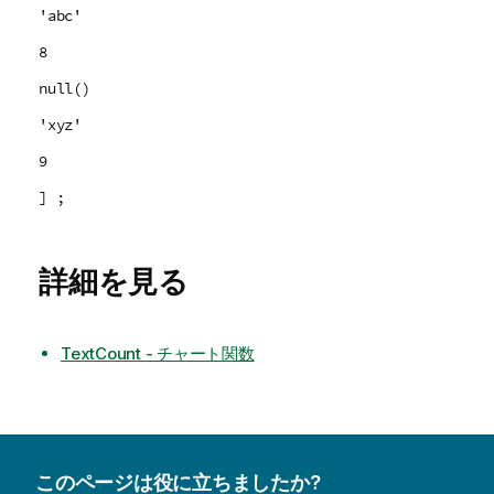
'abc'
8
null()
'xyz'
9
] ;
詳細を見る
TextCount - チャート関数
このページは役に立ちましたか?