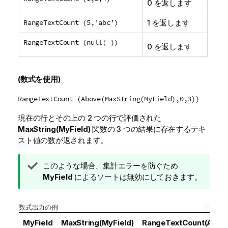
0 を返します
RangeTextCount (5,'abc')
1 を返します
RangeTextCount (null( ))
0 を返します
(数式を使用)
RangeTextCount (Above(MaxString(MyField),0,3))
現在の行とその上の 2 つの行で評価された
MaxString(MyField)
関数の 3 つの結果に存在するテキ
スト値の数が返されます。
ヒ
このような場合、集計エラーを防ぐため
ン
MyField
によるソートは無効にしておきます。
ト
メ
数式出力の例
モ
MyField
MaxString(MyField)
RangeTextCount(Above