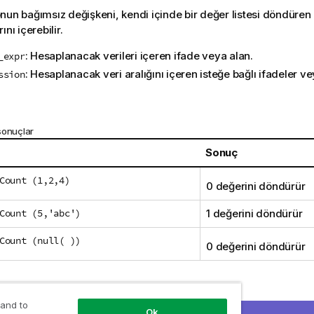
nun bağımsız değişkeni, kendi içinde bir değer listesi döndüren 
ını içerebilir.
: Hesaplanacak verileri içeren ifade veya alan.
_expr
: Hesaplanacak veri aralığını içeren isteğe bağlı ifadeler ve
ssion
sonuçlar
Sonuç
Count (1,2,4)
0 değerini döndürür
Count (5,'abc')
1 değerini döndürür
Count (null( ))
0 değerini döndürür
de kullanarak)
 and to
Ok