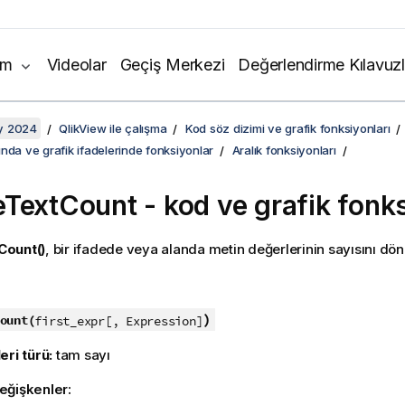
ım
Videolar
Geçiş Merkezi
Değerlendirme Kılavuzl
y 2024
QlikView ile çalışma
Kod söz dizimi ve grafik fonksiyonları
nda ve grafik ifadelerinde fonksiyonlar
Aralık fonksiyonları
eTextCount
- kod ve grafik fonk
Count()
, bir ifadede veya alanda metin değerlerinin sayısını dön
:
)
ount(
first_expr[, Expression]
eri türü:
tam sayı
eğişkenler: