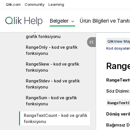
RangeNPV - kod fonksiyonu
Qlik.com
Community
Learning
RangeNullCount - kod ve grafik
fonksiyonu
Belgeler
Ürün Bilgileri ve Tanıt
RangeNumericCount - kod ve
grafik fonksiyonu
QlikView Ma
RangeOnly - kod ve grafik
Kod dosyaları
fonksiyonu
Rang
RangeSkew - kod ve grafik
fonksiyonu
RangeText
RangeStdev - kod ve grafik
fonksiyonu
Söz Dizimi
RangeSum - kod ve grafik
RangeTextC
fonksiyonu
Dönüş veril
RangeTextCount - kod ve grafik
fonksiyonu
Bağımsız D