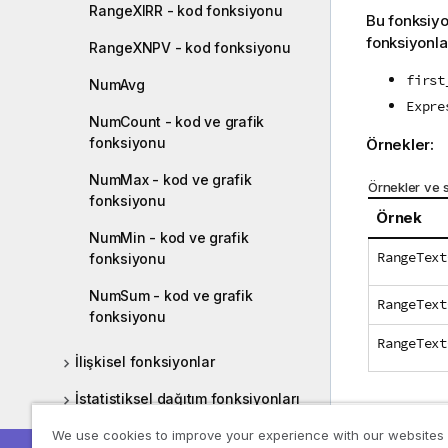
RangeXIRR - kod fonksiyonu
Bu fonksiyo
fonksiyonlar
RangeXNPV - kod fonksiyonu
first
NumAvg
Expre
NumCount - kod ve grafik
fonksiyonu
Örnekler:
NumMax - kod ve grafik
Örnekler ve 
fonksiyonu
Örnek
NumMin - kod ve grafik
RangeText
fonksiyonu
NumSum - kod ve grafik
RangeText
fonksiyonu
RangeText
İlişkisel fonksiyonlar
İstatistiksel dağıtım fonksiyonları
Örnek:
(ifa
We use cookies to improve your experience with our websites
Dize fonksiyonları