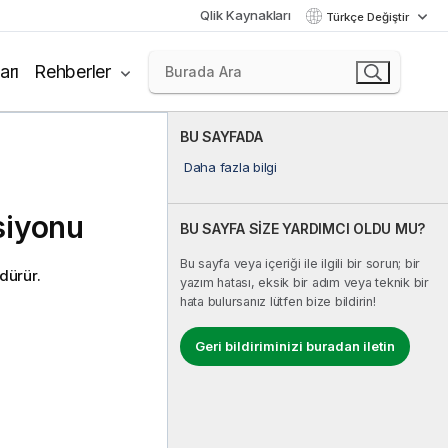
Qlik Kaynakları
Türkçe Değiştir
arı
Rehberler
BU SAYFADA
Daha fazla bilgi
siyonu
BU SAYFA SİZE YARDIMCI OLDU MU?
Bu sayfa veya içeriği ile ilgili bir sorun; bir
dürür.
yazım hatası, eksik bir adım veya teknik bir
hata bulursanız lütfen bize bildirin!
Geri bildiriminizi buradan iletin