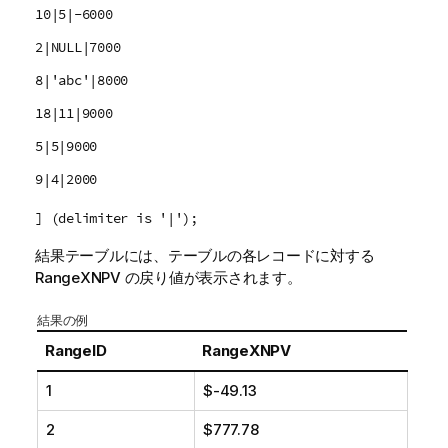
10|5|-6000
2|NULL|7000
8|'abc'|8000
18|11|9000
5|5|9000
9|4|2000
] (delimiter is '|');
結果テーブルには、テーブルの各レコードに対する
RangeXNPV
の戻り値が表示されます。
結果の例
RangeID
RangeXNPV
1
$-49.13
2
$777.78