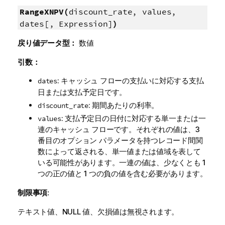
RangeXNPV(
discount_rate, values,
dates[, Expression]
)
戻り値データ型：
数値
引数：
: キャッシュ フローの支払いに対応する支払
dates
日または支払予定日です。
: 期間あたりの利率。
discount_rate
: 支払予定日の日付に対応する単一または一
values
連のキャッシュ フローです。それぞれの値は、3
番目のオプション パラメータを持つレコード間関
数によって返される、単一値または値域を表して
いる可能性があります。一連の値は、少なくとも 1
つの正の値と 1 つの負の値を含む必要があります。
制限事項:
テキスト値、
NULL
値、欠損値は無視されます。