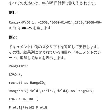
すべての支払いは、年 365 日計算で割り引かれます。
例1：
RangeXNPV(0.1, -2500,'2008-01-01',2750,'2008-09-
は
を返します
80.25
01')
例2：
ドキュメントに例のスクリプトを追加して実行します。
その後、結果列に含まれている項目をドキュメントのシ
ートに追加して結果を表示します。
RangeTab3:
LOAD *,
recno() as RangeID,
RangeXNPV(Field1,Field2,Field3) as RangeNPV;
LOAD * INLINE [
Field1|Field2|Field3