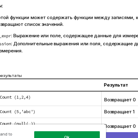
ы:
этой функции может содержать функции между записями, к
озвращают список значений.
: Выражение или поле, содержащее данные для измере
_expr
: Дополнительные выражения или поля, содержащие д
ssion
змерения.
результаты
Результат
Count (1,2,4)
Возвращает 0
Count (5,'abc')
Возвращает 1
Count (null( ))
Возвращает 0
 and to
Ok