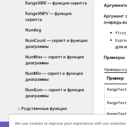
RangeXIRR — функция скрипта
Аргумент
RangeXNPV — функция
Аргумент 
скрипта
очередь в
NumAvg
first
Expre
NumCount — скрипт и функция
для и
диаграммы
NumMax — скрипт и функция
Примеры:
диаграммы
Примеры и 
NumMin — скрипт и функция
Пример
диаграммы
RangeText
NumSum — скрипт и функция
диаграммы
RangeText
Родственные функции
RangeText
Функции статистического
We use cookies to improve your experience with our websites
распределения