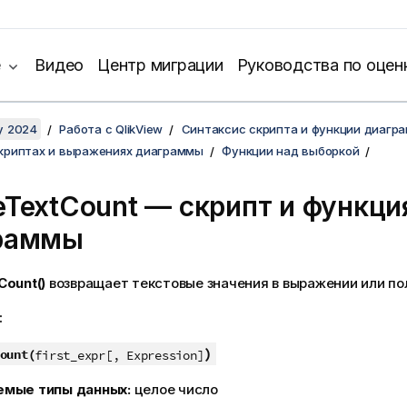
е
Видео
Центр миграции
Руководства по оцен
y 2024
Работа с QlikView
Синтаксис скрипта и функции диагр
скриптах и выражениях диаграммы
Функции над выборкой
eTextCount
— скрипт и функци
раммы
Count()
возвращает текстовые значения в выражении или по
:
)
ount(
first_expr[, Expression]
емые типы данных:
целое число