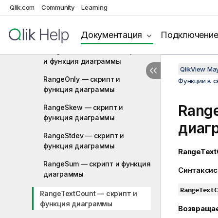
RangeNPV — функция скрипта
Qlik.com
Community
Learning
RangeNullCount — скрипт и
функция диаграммы
Документация
Подключени
RangeNumericCount — скрипт
и функция диаграммы
QlikView Ma
RangeOnly — скрипт и
Функции в 
функция диаграммы
Rang
RangeSkew — скрипт и
функция диаграммы
диаг
RangeStdev — скрипт и
функция диаграммы
RangeText
RangeSum — скрипт и функция
Синтаксис
диаграммы
RangeTextC
RangeTextCount — скрипт и
функция диаграммы
Возвраща