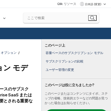
Qlik リソース
日本語 (変更)
ク
このページ上
ョン オプション
容量ベースのサブスクリプション モデル
サブスクリプションの比較
ン モデ
ユーザー管理の変更
このページは役に立ちましたか?
ースのサブスク
このページまたはコンテンツにタイポ、ステ
prise SaaS
または
ップの省略、技術的エラーなどの問題が見つ
要とされる重要な
かった場合はお知らせください。