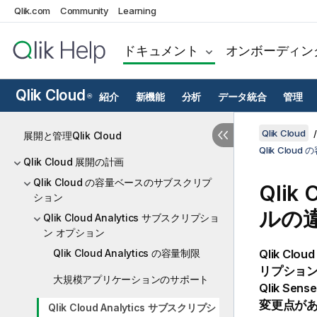
Qlik.com
Community
Learning
ドキュメント
オンボーディン
Qlik Cloud
紹介
新機能
分析
データ統合
管理
®
Qlik Cloud
展開と管理Qlik Cloud
Qlik Clo
Qlik Cloud 展開の計画
Qlik Cloud の容量ベースのサブスクリプ
Qlik 
ション
ルの
Qlik Cloud Analytics サブスクリプショ
ン オプション
Qlik Cloud Analytics の容量制限
Qlik Cloud
リプション
大規模アプリケーションのサポート
Qlik Sense
変更点が
Qlik Cloud Analytics サブスクリプシ