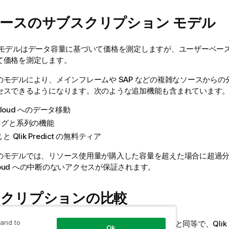
ースのサブスクリプション モデル
 モデルはデータ容量に基づいて価格を測定しますが、ユーザーベース
て価格を測定します。
のモデルにより、メインフレームや SAP などの複雑なソースからの
セスできるようになります。次のような追加機能も含まれています
Cloud
へのデータ移動
ログと系列の機能
化
と
Qlik Predict
の無料ティア
のモデルでは、リソース使用量が購入した容量を超えた場合に超過
oud
への中断のないアクセスが保証されます。
スクリプションの比較
 and to
Analytics Premium
は
Qlik Sense Enterprise SaaS
と同等で、
Qli
Ok