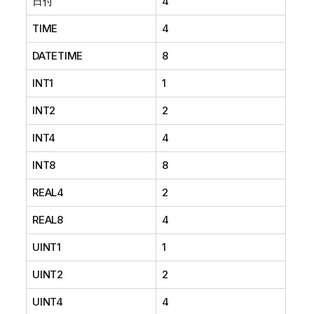
日付
4
TIME
4
DATETIME
8
INT1
1
INT2
2
INT4
4
INT8
8
REAL4
2
REAL8
4
UINT1
1
UINT2
2
UINT4
4