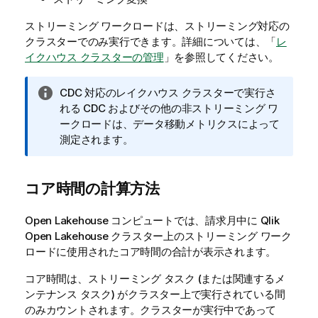
ストリーミング ワークロードは、ストリーミング対応の
クラスターでのみ実行できます。詳細については、「
レ
イクハウス クラスターの管理
」を参照してください。
情
CDC 対応のレイクハウス クラスターで実行さ
報
れる CDC およびその他の非ストリーミング ワ
メ
ークロードは、データ移動メトリクスによって
モ
測定されます。
コア時間の計算方法
Open Lakehouse コンピュートでは、請求月中に
Qlik
Open Lakehouse
クラスター上のストリーミング ワーク
ロードに使用されたコア時間の合計が表示されます。
コア時間は、ストリーミング タスク (または関連するメ
ンテナンス タスク) がクラスター上で実行されている間
のみカウントされます。クラスターが実行中であって