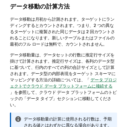
データ移動の計算方法
データ移動は月初から計測されます。ターゲットにラン
ディングするとカウントされます。つまり、2 つの異な
るターゲットに複製された同じデータは 2 回カウントさ
れることになります。新しいテーブルまたはファイルの
最初のフル ロードは無料で、カウントされません。
データ移動量は、データセットの行数に推定行サイズを
掛けて計算されます。推定行サイズは、各列のデータ型
に基づいて、行内のすべての列の合計サイズとして計算
されます。データ型の内部表現をターゲット スキーマに
マッピングする方法の詳細については、「
データ プロジ
ェクトでクラウド データ プラットフォームに接続する
」を参照して、クラウド データ プラットフォームのトピ
ックの「データ タイプ」セクションに移動してくださ
い。
情
データ移動量の計算に使用される行数は、予期
報
される値とはわずかに異なる場合があります。