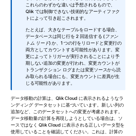
メ
これらのわずかな違いは予想されるもので、
モ
Qlik
では制御できない技術的なアーティファク
トによって引き起こされます。
たとえば、大きなテーブルをロードする場合、
データベースは同じ行を 2 回送信する (
ファン
トム リード
) か、1 つの行をリロードと変更行の
両方としてカウントする可能性があります。変
更によってトリガーが実行されることにより予
期しない追加の変更が行われ、変更カウントが
トランザクション ログまたは変更ソースから読
み取られる場合にも、変更カウントに差異が生
じる可能性があります。
データ移動の計算は、
Qlik Cloud
に表示されるようなラ
ンディング データセットに基づいています。新しい列の
追加など、このデータセットへの変更が考慮されます。
データ移動量の計算を再現しようとしている場合は、ソ
ースではなく
Qlik Cloud
に表示される正しいデータ型を
使用していることを確認してください。これは、計算の