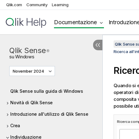
Qlik.com
Community
Learning
Documentazione
Introduzion
Qlik Sense 
Qlik Sense
®
Ricerca all'in
su
Windows
Ricer
November 2024
Quando si e
Qlik Sense sulla guida di Windows
operatori di
composita v
Novità di Qlik Sense
possibile ut
Introduzione all'utilizzo di Qlik Sense
Ricerca com
Crea
Individuazione