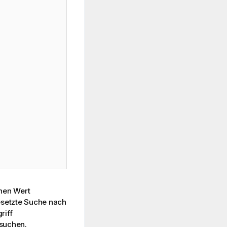
nen Wert
setzte Suche nach
riff
suchen.