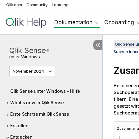
Qlik.com
Community
Learning
Dokumentation
Onboarding
Qlik Sense 
Qlik Sense
®
Suchen inner
unter
Windows
Zusa
November 2024
Bei einer 
Qlik Sense unter Windows – Hilfe
Suchoperato
filtern. Ei
What's new in Qlik Sense
gesetzt wi
Suchoperat
Erste Schritte mit Qlik Sense
Erstellen
Zusammenge
Entdecken