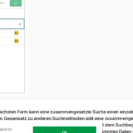
infachsten Form kann eine zusammengesetzte Suche einen einzel
 Im Gegensatz zu anderen Suchmethoden gibt eine zusammenge
lnen Suchbegriff nur Werte zurück, die genau mit dem Suchbeg
 and to
mmen. Dadurch können Sie spezifischer nach bestimmten Daten 
Ok