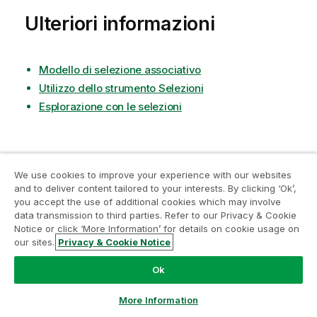
Ulteriori informazioni
Modello di selezione associativo
Utilizzo dello strumento Selezioni
Esplorazione con le selezioni
We use cookies to improve your experience with our websites
Hai trovato utile questa pagina?
and to deliver content tailored to your interests. By clicking ‘Ok’,
you accept the use of additional cookies which may involve
Se riscontri problemi con questa pagina o con il suo
data transmission to third parties. Refer to our Privacy & Cookie
contenuto – un errore di battitura, un passaggio
Notice or click ‘More Information’ for details on cookie usage on
mancante o un errore tecnico – ti pregiamo di farcelo
our sites.
Privacy & Cookie Notice
sapere!
Ok
Lascia qui il tuo feedback
More Information