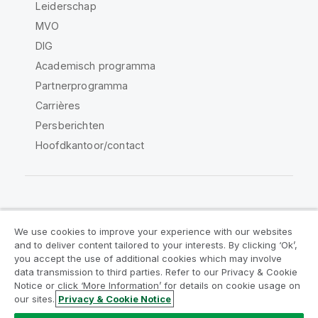
Leiderschap
MVO
DIG
Academisch programma
Partnerprogramma
Carrières
Persberichten
Hoofdkantoor/contact
Qlik Community
We use cookies to improve your experience with our websites
and to deliver content tailored to your interests. By clicking ‘Ok’,
Juridische overeenkomsten
you accept the use of additional cookies which may involve
data transmission to third parties. Refer to our Privacy & Cookie
Productvoorwaarden
Legal Policies
Notice or click ‘More Information’ for details on cookie usage on
Legal Policies
Gebruiksvoorwaarden
our sites.
Privacy & Cookie Notice
Handelsmerken
Do Not Share My Info