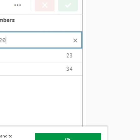
 and to
Ok