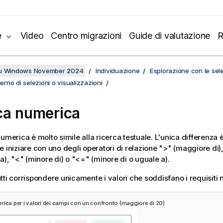
e
Video
Centro migrazioni
Guide di valutazione
R
su Windows November 2024
Individuazione
Esplorazione con le sele
terno di selezioni o visualizzazioni
ca numerica
umerica è molto simile alla ricerca testuale. L'unica differenza è
e iniziare con uno degli operatori di relazione
">"
(maggiore di)
 a),
"<"
(minore di) o
"<="
(minore di o uguale a).
tti corrispondere unicamente i valori che soddisfano i requisiti 
rica per i valori dei campi con un confronto (maggiore di 20)