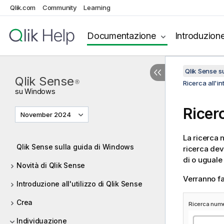
Qlik.com
Community
Learning
Documentazione
Introduzion
Qlik Sense 
Qlik Sense
®
Ricerca all'in
su
Windows
Ricer
November 2024
La ricerca n
Qlik Sense sulla guida di Windows
ricerca dev
di o uguale
Novità di Qlik Sense
Verranno fa
Introduzione all'utilizzo di Qlik Sense
Crea
Ricerca nume
Individuazione