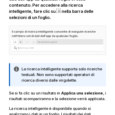
contenuto. Per accedere alla ricerca
intelligente, fare clic su
nella barra delle
selezioni di un foglio.
Il campo di ricerca intelligente consente di eseguire ricerche
nell'intero set di dati dell'app da qualsiasi foglio.
N
La ricerca intelligente supporta solo ricerche
o
testuali. Non sono supportati operatori di
t
ricerca diversi dalle virgolette.
a
i
Se si fa clic su un risultato in
Applica una selezione
, i
n
risultati scompariranno e la selezione verrà applicata.
f
La ricerca intelligente è disponibile quando si
o
analizzano i dati in un foglio. I risultati dei dati
r