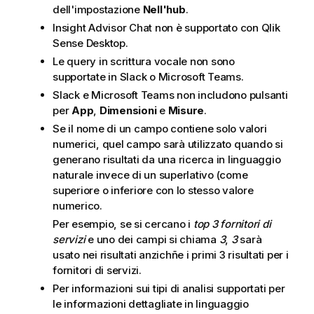
dell'impostazione
Nell'hub
.
Insight Advisor Chat
non è supportato con
Qlik
Sense Desktop
.
Le query in scrittura vocale non sono
supportate in
Slack
o
Microsoft Teams
.
Slack e Microsoft Teams non includono pulsanti
per
App
,
Dimensioni
e
Misure
.
Se il nome di un campo contiene solo valori
numerici, quel campo sarà utilizzato quando si
generano risultati da una ricerca in linguaggio
naturale invece di un superlativo (come
superiore o inferiore con lo stesso valore
numerico.
Per esempio, se si cercano i
top 3 fornitori di
servizi
e uno dei campi si chiama
3
,
3
sarà
usato nei risultati anzichñe i primi 3 risultati per i
fornitori di servizi.
Per informazioni sui tipi di analisi supportati per
le informazioni dettagliate in linguaggio