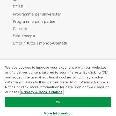
DEI&B
Programma per universitari
Programma per i partner
Carriere
Sala stampa
Uffici in tutto il mondo/Contatti
We use cookies to improve your experience with our websites
Qlik Community
and to deliver content tailored to your interests. By clicking ‘Ok’,
you accept the use of additional cookies which may involve
data transmission to third parties. Refer to our Privacy & Cookie
Contratti
Termini del prodotto
Notice or click ‘More Information’ for details on cookie usage on
Legal Policies
Note Legali
our sites.
Privacy & Cookie Notice
Termini di utilizzo
Marchi
Do Not Share My Info
Ok
Copyright © 1993-2026 QlikTech International AB. Tutti i
diritti riservati.
More Information