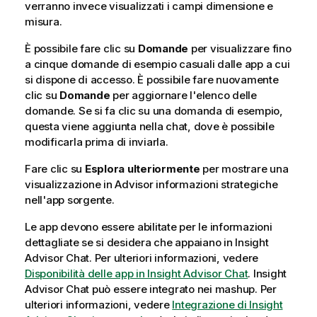
r
verranno invece visualizzati i campi dimensione e
m
misura.
a
t
È possibile fare clic su
Domande
per visualizzare fino
i
a cinque domande di esempio casuali dalle app a cui
c
si dispone di accesso. È possibile fare nuovamente
a
clic su
Domande
per aggiornare l'elenco delle
domande. Se si fa clic su una domanda di esempio,
questa viene aggiunta nella chat, dove è possibile
modificarla prima di inviarla.
Fare clic su
Esplora ulteriormente
per mostrare una
visualizzazione in
Advisor informazioni strategiche
nell'app sorgente.
Le app devono essere abilitate per le informazioni
dettagliate se si desidera che appaiano in
Insight
Advisor Chat
.
Per ulteriori informazioni, vedere
Disponibilità delle app in Insight Advisor Chat
.
Insight
Advisor Chat
può essere integrato nei mashup.
Per
ulteriori informazioni, vedere
Integrazione di
Insight