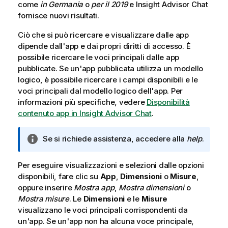
come
in Germania
o
per il 2019
e
Insight Advisor Chat
fornisce nuovi risultati.
Ciò che si può ricercare e visualizzare dalle app
dipende dall'app e dai propri diritti di accesso. È
possibile ricercare le voci principali dalle app
pubblicate. Se un'app pubblicata utilizza un modello
logico, è possibile ricercare i campi disponibili e le
voci principali dal modello logico dell'app.
Per
informazioni più specifiche, vedere
Disponibilità
contenuto app in Insight Advisor Chat
.
N
Se si richiede assistenza, accedere alla
help
.
o
t
Per eseguire visualizzazioni e selezioni dalle opzioni
a
disponibili, fare clic su
App
,
Dimensioni
o
Misure
,
i
oppure inserire
Mostra app
,
Mostra dimensioni
o
n
Mostra misure
. Le
Dimensioni
e le
Misure
f
visualizzano le voci principali corrispondenti da
o
un'app. Se un'app non ha alcuna voce principale,