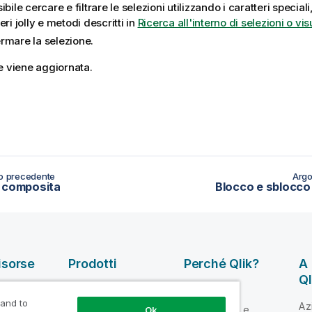
ibile cercare e filtrare le selezioni utilizzando i caratteri speciali
eri jolly e metodi descritti in
Ricerca all'interno di selezioni o vis
rmare la selezione.
e viene aggiornata.
o precedente
Argo
 composita
Blocco e sblocco 
isorse
Prodotti
Perché Qlik?
A 
Ql
INTEGRAZIONE E
la Guida
Perché Qlik
QUALITÀ DEI DATI
 and to
Az
Attendibilità e
Ok