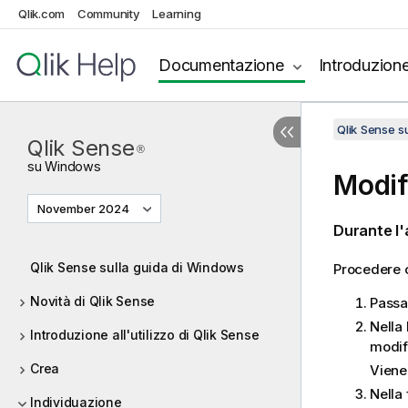
Qlik.com
Community
Learning
Documentazione
Introduzion
Qlik Sense 
Qlik Sense
®
su
Windows
Modif
November 2024
Durante l'a
Qlik Sense sulla guida di Windows
Procedere c
Novità di Qlik Sense
Passar
Nella 
Introduzione all'utilizzo di Qlik Sense
modif
Crea
Viene 
Nella 
Individuazione