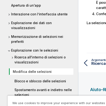
È poss
Apertura di un'app
caratt
Confe
Interazione con l’interfaccia utente
La selezion
Esplorazione dei dati con
visualizzazioni
Memorizzazione di selezioni nei
preferiti
Esplorazione con le selezioni
Ricerca all'interno di selezioni o
Argoment
visualizzazioni
Ricerca
Modifica delle selezioni
Blocco e sblocco delle selezioni
Aiuto-R
Spostamento avanti e indietro nelle
selezioni
Video del
We use cookies to improve your experience with our websites
Utilizzo dello strumento Selezioni
di Qlik