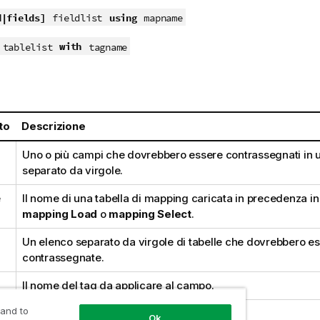
d|fields]
using
fieldlist
mapname
with
tablelist
tagname
to
Descrizione
Uno o più campi che dovrebbero essere contrassegnati in 
separato da virgole.
e
Il nome di una tabella di mapping caricata in precedenza in
mapping Load
o
mapping Select
.
Un elenco separato da virgole di tabelle che dovrebbero e
contrassegnate.
Il nome del tag da applicare al campo.
 and to
Ok