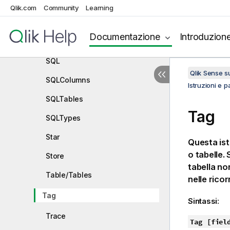
Select
Qlik.com
Community
Learning
Set
Documentazione
Introduzion
Sleep
SQL
Qlik Sense 
SQLColumns
Istruzioni e p
SQLTables
Tag
SQLTypes
Star
Questa ist
o tabelle.
Store
tabella no
Table/Tables
nelle ricor
Tag
Sintassi:
Trace
Tag
[fiel