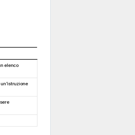
un elenco
 un'istruzione
ssere