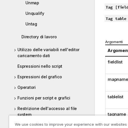
Unmap
Tag
[fiel
Unqualify
Tag
table
Untag
Directory di lavoro
Argomenti
Utilizzo delle variabili nell'editor
Argomen
caricamento dati
fieldlist
Espressioni nello script
Espressioni del grafico
mapnam
Operatori
tablelist
Funzioni per script e grafici
Restrizione dell'accesso al file
tagname
system
We use cookies to improve your experience with our websites
Scripting a livello di grafico