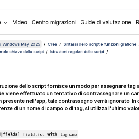
e
Video
Centro migrazioni
Guide di valutazione
R
su Windows May 2025
Crea
Sintassi dello script e funzioni grafiche
arole chiave dello script
Istruzioni regolari dello script
ruzione dello script fornisce un modo per assegnare tag 
 Se viene effettuato un tentativo di contrassegnare un c
n presente nell'app, tale contrassegno verrà ignorato. In c
renze di un nome di campo o di tag, si utilizza l'ultimo val
d|fields]
with
fieldlist
tagname