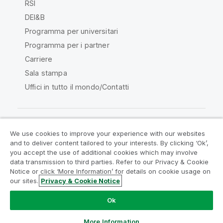
RSI
DEI&B
Programma per universitari
Programma per i partner
Carriere
Sala stampa
Uffici in tutto il mondo/Contatti
We use cookies to improve your experience with our websites
Qlik Community
and to deliver content tailored to your interests. By clicking ‘Ok’,
you accept the use of additional cookies which may involve
data transmission to third parties. Refer to our Privacy & Cookie
Contratti
Termini del prodotto
Notice or click ‘More Information’ for details on cookie usage on
Legal Policies
Note Legali
our sites.
Privacy & Cookie Notice
Termini di utilizzo
Marchi
Do Not Share My Info
Ok
Copyright © 1993-2026 QlikTech International AB. Tutti i
diritti riservati.
More Information