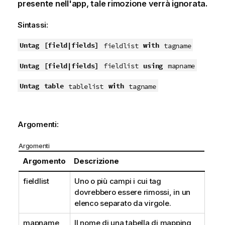
presente nell'app, tale rimozione verrà ignorata.
Sintassi:
Untag
[field|fields]
with
fieldlist
tagname
Untag
[field|fields]
using
fieldlist
mapname
Untag
table
with
tablelist
tagname
Argomenti:
Argomenti
Argomento
Descrizione
fieldlist
Uno o più campi i cui tag
dovrebbero essere rimossi, in un
elenco separato da virgole.
mapname
Il nome di una tabella di mapping