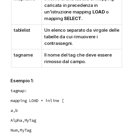
caricata in precedenza in
un'istruzione mapping
LOAD
o
mapping
SELECT
.
tablelist
Un elenco separato da virgole delle
tabelle da cui rimuovere i
contrassegni.
tagname
Il nome del tag che deve essere
rimosso dal campo.
Esempio 1:
tagmap:
mapping LOAD * inline [
a,b
Alpha,MyTag
Num,MyTag