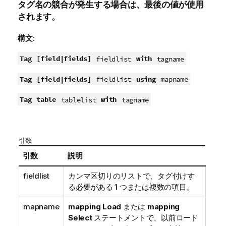
タグ名の競合が発生する場合は、最後の値が使用
されます。
構文:
Tag
[field|fields]
with
fieldlist
tagname
Tag
[field|fields]
using
fieldlist
mapname
Tag
table
with
tablelist
tagname
引数
引数
説明
fieldlist
カンマ区切りのリストで、タグ付けす
る必要がある 1 つまたは複数の項目。
mapname
mapping Load
または
mapping
Select
ステートメントで、以前ロード