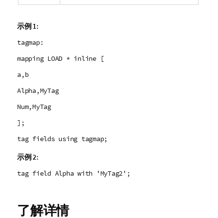
示例 1:
tagmap:
mapping LOAD * inline [
a,b
Alpha,MyTag
Num,MyTag
];
tag fields using tagmap;
示例 2:
tag field Alpha with 'MyTag2';
了解详情