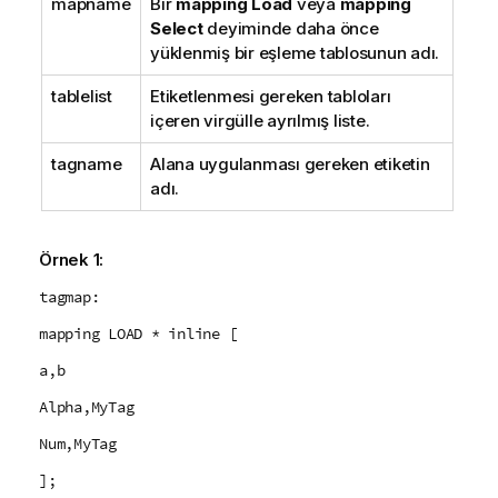
mapname
Bir
mapping Load
veya
mapping
Select
deyiminde daha önce
yüklenmiş bir eşleme tablosunun adı.
tablelist
Etiketlenmesi gereken tabloları
içeren virgülle ayrılmış liste.
tagname
Alana uygulanması gereken etiketin
adı.
Örnek 1:
tagmap:
mapping LOAD * inline [
a,b
Alpha,MyTag
Num,MyTag
];