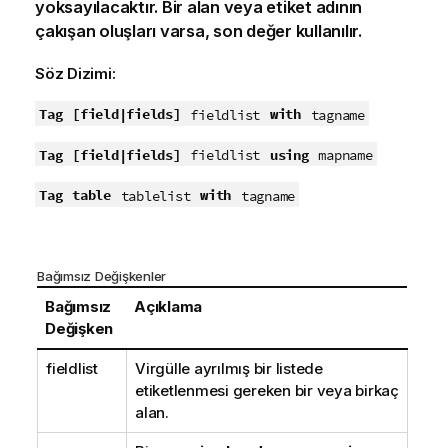
yoksayılacaktır. Bir alan veya etiket adının
çakışan oluşları varsa, son değer kullanılır.
Söz Dizimi:
Tag
[field|fields]
with
fieldlist
tagname
Tag
[field|fields]
using
fieldlist
mapname
Tag
table
with
tablelist
tagname
Bağımsız Değişkenler
Bağımsız
Açıklama
Değişken
fieldlist
Virgülle ayrılmış bir listede
etiketlenmesi gereken bir veya birkaç
alan.