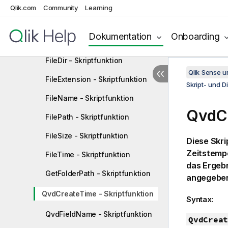
Attribute - Skriptfunktion
Qlik.com
Community
Learning
ConnectString - Skriptfunktion
Dokumentation
Onboarding
FileBaseName - Skriptfunktion
FileDir - Skriptfunktion
Qlik Sense 
FileExtension - Skriptfunktion
Skript- und 
FileName - Skriptfunktion
QvdCr
FilePath - Skriptfunktion
FileSize - Skriptfunktion
Diese Skri
Zeitstempe
FileTime - Skriptfunktion
das Ergeb
GetFolderPath - Skriptfunktion
angegebe
QvdCreateTime - Skriptfunktion
Syntax:
QvdFieldName - Skriptfunktion
QvdCreat