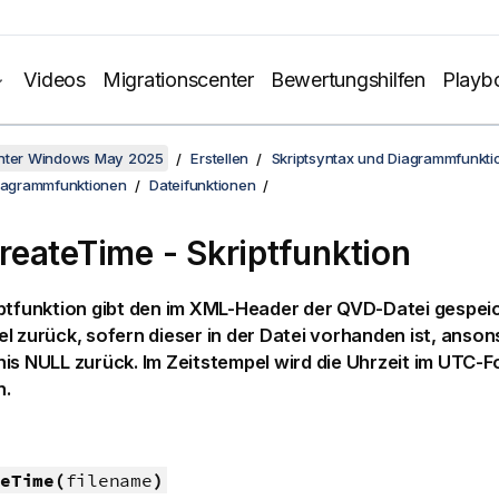
Videos
Migrationscenter
Bewertungshilfen
Playb
unter Windows May 2025
Erstellen
Skriptsyntax und Diagrammfunkti
Diagrammfunktionen
Dateifunktionen
eateTime - Skriptfunktion
ptfunktion gibt den im
XML
-Header der
QVD
-Datei gespei
l zurück, sofern dieser in der Datei vorhanden ist, ansons
nis
NULL
zurück. Im Zeitstempel wird die Uhrzeit im UTC-
n.
eTime(
filename
)