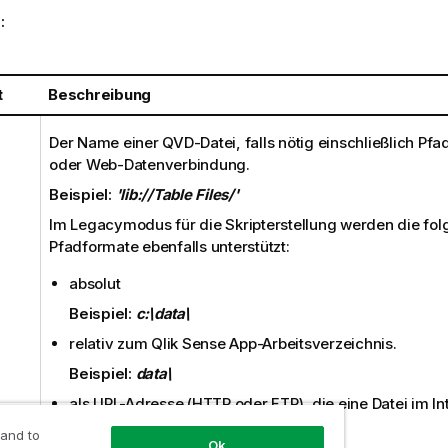
:
t
Beschreibung
Der Name einer
QVD
-Datei, falls nötig einschließlich Pfa
oder Web-Datenverbindung.
Beispiel:
'lib://Table Files/'
Im Legacymodus für die Skripterstellung werden die fo
Pfadformate ebenfalls unterstützt:
absolut
Beispiel:
c:\data\
relativ zum
Qlik Sense
App-Arbeitsverzeichnis.
Beispiel:
data\
als URL-Adresse (
HTTP
oder
FTP
), die eine Datei im I
Intranet lokalisiert.
 and to
Ok