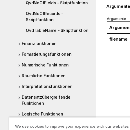
QvdNoOfFields - Skriptfunktion
Argumente
QvdNoOfRecords -
Argumente
Skriptfunktion
Argumen
QvdTableName - Skriptfunktion
filename
Finanzfunktionen
Formatierungsfunktionen
Numerische Funktionen
Räumliche Funktionen
Interpretationsfunktionen
Datensatzübergreifende
Funktionen
Logische Funktionen
Mapping-Funktionen
We use cookies to improve your experience with our websites