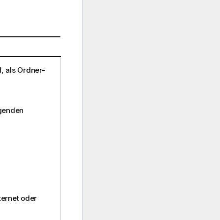
d, als Ordner-
lgenden
nternet oder