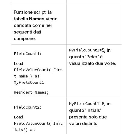
Funzione script: la
tabella
Names
viene
caricata come nei
seguenti dati
campione:
MyFieldCount1=
5, in
FieldCount1:
quanto '
Peter
' è
visualizzato due volte.
Load
FieldValueCount('Firs
t name') as
MyFieldCount1
Resident Names;
MyFieldCount1=
6, in
FieldCount2:
quanto '
Initials
'
presenta solo due
Load
FieldValueCount('Init
valori distinti.
ials') as