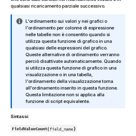
qualsiasi ricaricamento parziale successivo.
N
L'ordinamento sui valori y nei grafici o
o
l'ordinamento per colonne di espressione
t
nelle tabelle non è consentito quando si
a
utilizza questa funzione di grafico in una
i
qualsiasi delle espressioni del grafico.
n
Queste alternative di ordinamento verranno
f
perciò disattivate automaticamente. Quando
o
si utilizza questa funzione di grafico in una
r
visualizzazione o in una tabella,
m
l'ordinamento della visualizzazione torna
a
all'ordinamento inserito in questa funzione.
t
Questa limitazione non si applica alla
i
funzione di script equivalente.
c
a
Sintassi:
)
FieldValueCount(
field_name