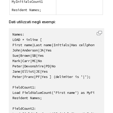
MyInitialsCount1
Resident Names;
Dati utilizzati negli esempi:
Names:

Copia c
LOAD * inline [

First name|Last name|Initials|Has cellphone

John|Anderson|JA|Yes

Sue|Brown|SB|Yes

Mark|Carr|MC|No

Peter|Devonshire|PD|No

Jane|Elliot|JE|Yes

Peter|Franc|PF|Yes ] (delimiter is '|');

FieldCount1:

Load FieldValueCount('First name') as MyFieldCount1

Resident Names;

FieldCount2:
