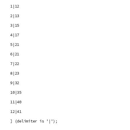
1|12
2|13
3|15
4|17
5|21
6|21
7|22
8|23
9|32
10|35
11|40
12|41
] (delimiter is '|');