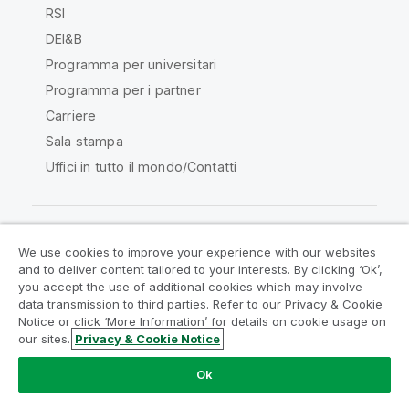
RSI
DEI&B
Programma per universitari
Programma per i partner
Carriere
Sala stampa
Uffici in tutto il mondo/Contatti
We use cookies to improve your experience with our websites
Qlik Community
and to deliver content tailored to your interests. By clicking ‘Ok’,
you accept the use of additional cookies which may involve
data transmission to third parties. Refer to our Privacy & Cookie
Contratti
Termini del prodotto
Notice or click ‘More Information’ for details on cookie usage on
Legal Policies
Note Legali
our sites.
Privacy & Cookie Notice
Termini di utilizzo
Marchi
Do Not Share My Info
Ok
Copyright © 1993-2026 QlikTech International AB. Tutti i
diritti riservati.