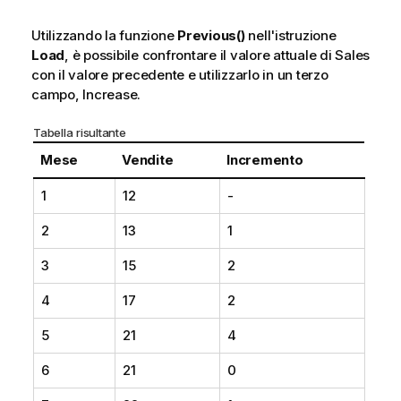
Utilizzando la funzione
Previous()
nell'istruzione
Load
, è possibile confrontare il valore attuale di
Sales
con il valore precedente e utilizzarlo in un terzo
campo,
Increase
.
Tabella risultante
Mese
Vendite
Incremento
1
12
-
2
13
1
3
15
2
4
17
2
5
21
4
6
21
0